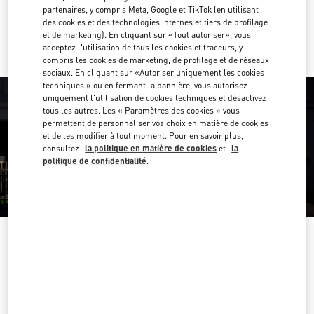
partenaires, y compris Meta, Google et TikTok (en utilisant
Y aller en Uber
des cookies et des technologies internes et tiers de profilage
et de marketing). En cliquant sur «Tout autoriser», vous
acceptez l'utilisation de tous les cookies et traceurs, y
compris les cookies de marketing, de profilage et de réseaux
sociaux. En cliquant sur «Autoriser uniquement les cookies
techniques » ou en fermant la bannière, vous autorisez
uniquement l'utilisation de cookies techniques et désactivez
tous les autres. Les « Paramètres des cookies » vous
permettent de personnaliser vos choix en matière de cookies
et de les modifier à tout moment. Pour en savoir plus,
consultez
la politique en matière de cookies
et
la
politique de confidentialité
.
HEURES D'OUVERTURE
Jour de la semaine
Heures
Dimanche
11:00 AM
-
9:00 PM
Lundi
11:00 AM
-
9:00 PM
Mardi
11:00 AM
-
9:00 PM
Mercredi
11:00 AM
-
9:00 PM