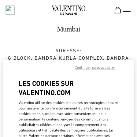
Skip to content
Return to Nav
Mumbai
ADRESSE:
G BLOCK, BANDRA KURLA COMPLEX, BANDRA
EAST
Continuer sans accepter
JIO WORLD PLAZA, GROUND FLOOR
MUMBAI
400098
LES COOKIES SUR
MAHARASHTRA
VALENTINO.COM
Ouvert maintenant
- Ferme à
9:00 PM
Valentino utilise des cookies et d'autres technologies de suivi
pour assurer le bon fonctionnement du site (grâce à des
cookies techniques) et, avec votre consentement, pour
070219 22794
personnaliser le contenu, envoyer des communications
publicitaires ciblées et analyser le comportement des
Obtenir des directions
utilisateurs et l'efficacité des campagnes publicitaires. En
Link Opens in New Tab
outre, Valentino partage certaines informations avec ses