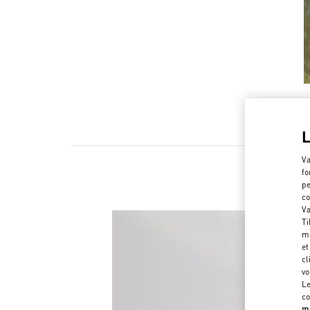
Va
fo
pe
co
Va
Ti
ma
et
cl
vo
Le
co
ma