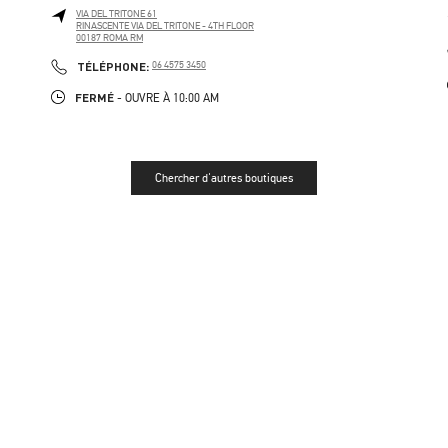
VIA DEL TRITONE 61
RINASCENTE VIA DEL TRITONE - 4TH FLOOR
00187
ROMA
RM
PHONE
TÉLÉPHONE:
06 4575 3450
FERMÉ
- OUVRE À
10:00 AM
Chercher d'autres boutiques