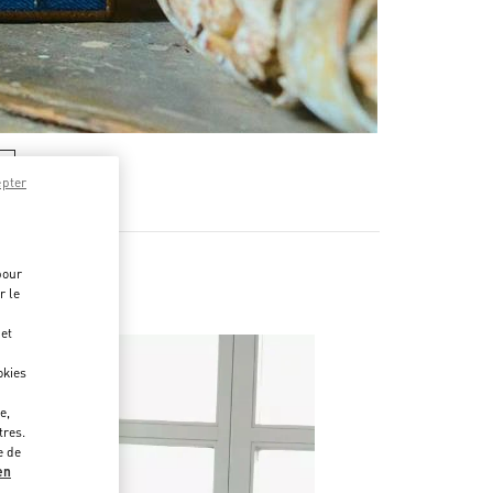
epter
pour
r le
 et
okies
e,
tres.
e de
en