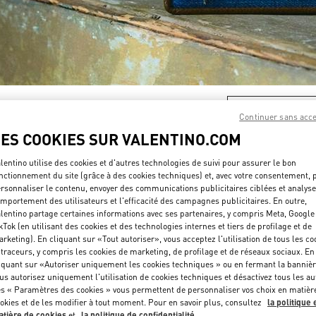
DÉCOUVRIR PLUS
Continuer sans acc
LES COOKIES SUR VALENTINO.COM
lentino utilise des cookies et d'autres technologies de suivi pour assurer le bon
nctionnement du site (grâce à des cookies techniques) et, avec votre consentement, 
NOUVEAUTÉS
rsonnaliser le contenu, envoyer des communications publicitaires ciblées et analyse
mportement des utilisateurs et l'efficacité des campagnes publicitaires. En outre,
lentino partage certaines informations avec ses partenaires, y compris Meta, Google
kTok (en utilisant des cookies et des technologies internes et tiers de profilage et de
rketing). En cliquant sur «Tout autoriser», vous acceptez l'utilisation de tous les co
 traceurs, y compris les cookies de marketing, de profilage et de réseaux sociaux. En
iquant sur «Autoriser uniquement les cookies techniques » ou en fermant la bannièr
us autorisez uniquement l'utilisation de cookies techniques et désactivez tous les au
s « Paramètres des cookies » vous permettent de personnaliser vos choix en matièr
okies et de les modifier à tout moment. Pour en savoir plus, consultez
la politique 
tière de cookies
et
la politique de confidentialité
.