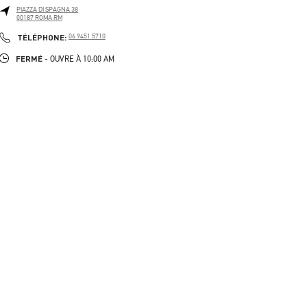
PIAZZA DI SPAGNA 38
00187
ROMA
RM
PHONE
TÉLÉPHONE:
06 9451 5710
FERMÉ
- OUVRE À
10:00 AM