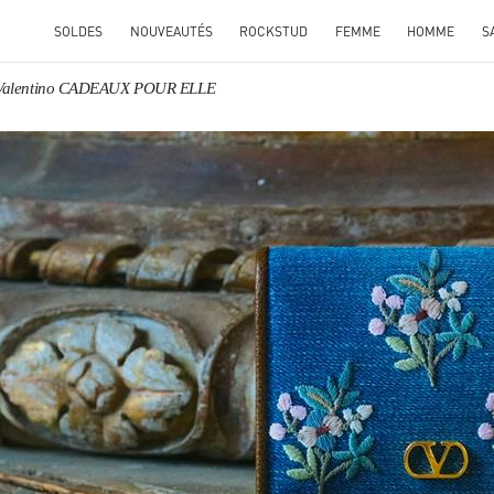
SOLDES
NOUVEAUTÉS
ROCKSTUD
FEMME
HOMME
S
Valentino CADEAUX POUR ELLE
ENS IN NEW TAB
Link O