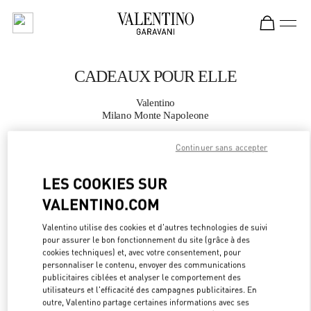
Skip to content
Return to Nav
CADEAUX POUR ELLE
Valentino
Milano Monte Napoleone
Continuer sans accepter
APPELLE MAINTENANT
LES COOKIES SUR
PLUS DE DÉTAILS
VALENTINO.COM
LINK OPEN
OBTENIR DES DIRECTIONS
Valentino utilise des cookies et d'autres technologies de suivi
pour assurer le bon fonctionnement du site (grâce à des
cookies techniques) et, avec votre consentement, pour
personnaliser le contenu, envoyer des communications
publicitaires ciblées et analyser le comportement des
utilisateurs et l'efficacité des campagnes publicitaires. En
outre, Valentino partage certaines informations avec ses