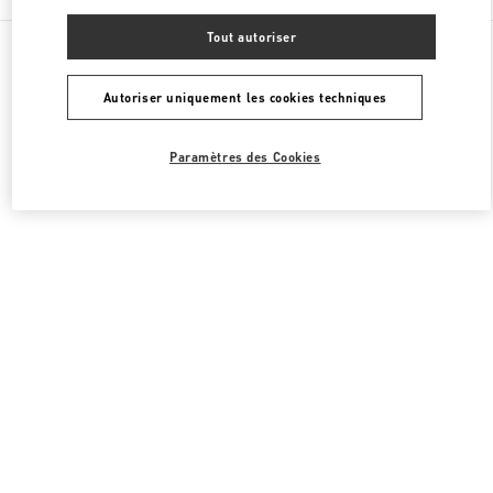
Tout autoriser
Toutes les boutiques
Italie
Via Monte Napoleone 20
Valentino SACS FEMME
Autoriser uniquement les cookies techniques
Paramètres des Cookies