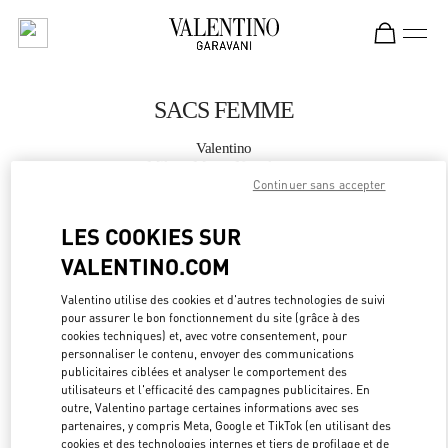
Skip to content
Return to Nav
SACS FEMME
Valentino
Milano Monte Napoleone
Continuer sans accepter
APPELLE MAINTENANT
LES COOKIES SUR
VALENTINO.COM
PLUS DE DÉTAILS
Valentino utilise des cookies et d'autres technologies de suivi
pour assurer le bon fonctionnement du site (grâce à des
LINK OPEN
OBTENIR DES DIRECTIONS
cookies techniques) et, avec votre consentement, pour
personnaliser le contenu, envoyer des communications
publicitaires ciblées et analyser le comportement des
utilisateurs et l'efficacité des campagnes publicitaires. En
outre, Valentino partage certaines informations avec ses
partenaires, y compris Meta, Google et TikTok (en utilisant des
cookies et des technologies internes et tiers de profilage et de