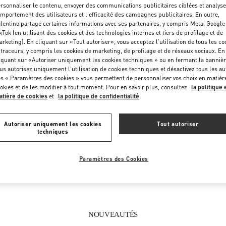
Vendredi
10:00 AM
-
9:00 PM
rsonnaliser le contenu, envoyer des communications publicitaires ciblées et analyse
mportement des utilisateurs et l'efficacité des campagnes publicitaires. En outre,
Samedi
10:00 AM
-
9:00 PM
lentino partage certaines informations avec ses partenaires, y compris Meta, Google
kTok (en utilisant des cookies et des technologies internes et tiers de profilage et de
rketing). En cliquant sur «Tout autoriser», vous acceptez l'utilisation de tous les co
 traceurs, y compris les cookies de marketing, de profilage et de réseaux sociaux. En
iquant sur «Autoriser uniquement les cookies techniques » ou en fermant la bannièr
us autorisez uniquement l'utilisation de cookies techniques et désactivez tous les au
s « Paramètres des cookies » vous permettent de personnaliser vos choix en matièr
okies et de les modifier à tout moment. Pour en savoir plus, consultez
la politique 
tière de cookies
et
la politique de confidentialité
.
CE QUE VOUS TROUVEREZ DANS CETTE BOUTIQUE
Autoriser uniquement les cookies
Tout autoriser
techniques
SACS FEMME
Paramètres des Cookies
NOUVEAUTÉS