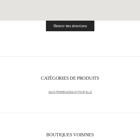
Obtenir des directions
Link Opens in New Tab
CATÉGORIES DE PRODUITS
SACS FEMME
CADEAUX POUR ELLE
BOUTIQUES VOISINES