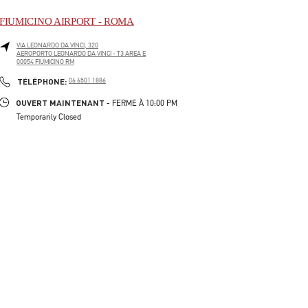
FIUMICINO AIRPORT - ROMA
VIA LEONARDO DA VINCI, 320
AEROPORTO LEONARDO DA VINCI - T3 AREA E
00054
FIUMICINO
RM
LINK OPENS IN NEW TAB
PHONE
TÉLÉPHONE:
06 6501 1886
OUVERT MAINTENANT
- FERME À
10:00 PM
Temporarily Closed