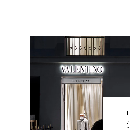
Va
fo