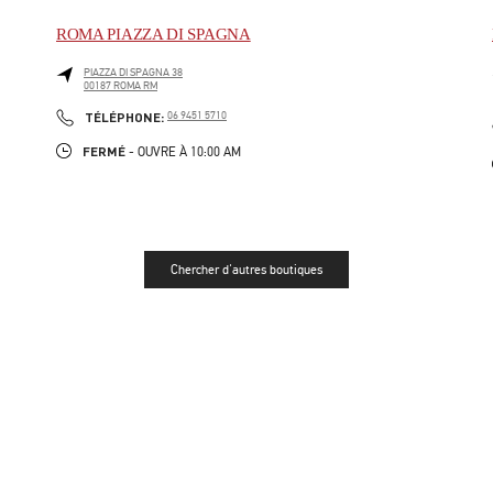
ROMA PIAZZA DI SPAGNA
PIAZZA DI SPAGNA 38
00187
ROMA
RM
LINK OPENS IN NEW TAB
PHONE
TÉLÉPHONE:
06 9451 5710
FERMÉ
- OUVRE À
10:00 AM
Chercher d'autres boutiques