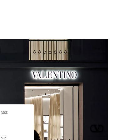
epter
pour