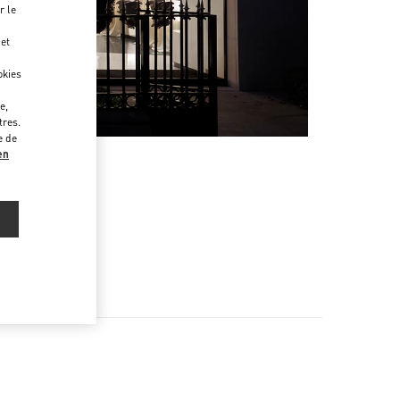
r le
 et
okies
e,
tres.
e de
en