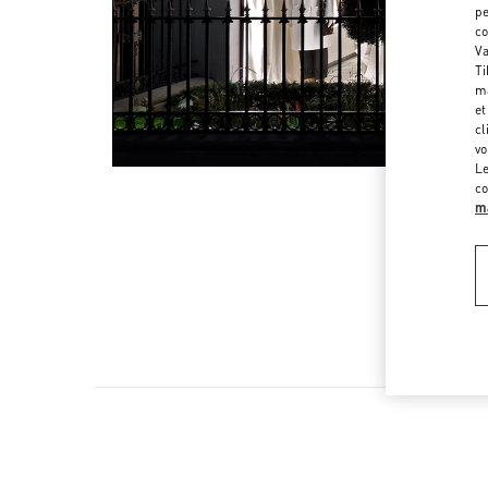
pe
co
Va
Ti
ma
et
cl
vo
Le
co
ma