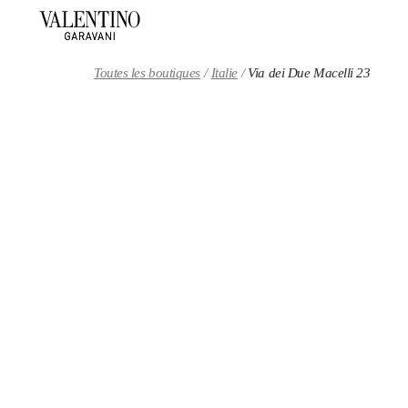
Skip to content
Return to Nav
Toutes les boutiques
Italie
Via dei Due Macelli 23