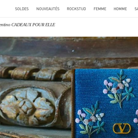
SOLDES
NOUVEAUTÉS
ROCKSTUD
FEMME
HOMME
S
lentino CADEAUX POUR ELLE
ENS IN NEW TAB
Link O