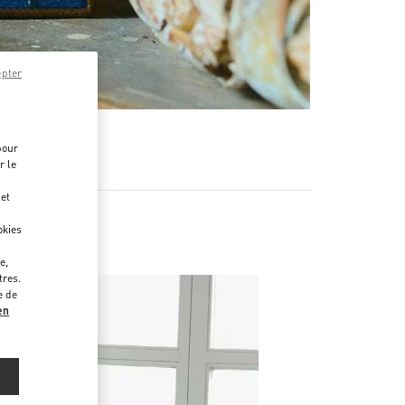
epter
pour
r le
 et
okies
e,
tres.
e de
en