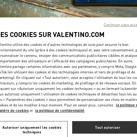
Continuer sans acc
LES COOKIES SUR VALENTINO.COM
lentino utilise des cookies et d'autres technologies de suivi pour assurer le bon
DÉCOUVRIR PLUS
nctionnement du site (grâce à des cookies techniques) et, avec votre consentement, 
rsonnaliser le contenu, envoyer des communications publicitaires ciblées et analyse
mportement des utilisateurs et l'efficacité des campagnes publicitaires. En outre,
lentino partage certaines informations avec ses partenaires, y compris Meta, Google
kTok (en utilisant des cookies et des technologies internes et tiers de profilage et de
rketing). En cliquant sur «Tout autoriser», vous acceptez l'utilisation de tous les co
NOUVEAUTÉS
 traceurs, y compris les cookies de marketing, de profilage et de réseaux sociaux. En
iquant sur «Autoriser uniquement les cookies techniques » ou en fermant la bannièr
us autorisez uniquement l'utilisation de cookies techniques et désactivez tous les au
s « Paramètres des cookies » vous permettent de personnaliser vos choix en matièr
okies et de les modifier à tout moment. Pour en savoir plus, consultez
la politique 
tière de cookies
et
la politique de confidentialité
.
Autoriser uniquement les cookies
Tout autoriser
techniques