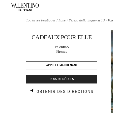
Skip to content
Return to Nav
Toutes les boutiques
Italie
Piazza della Signoria 13
Va
CADEAUX POUR ELLE
Valentino
Firenze
APPELLE MAINTENANT
PLUS DE DÉTAILS
LINK OP
OBTENIR DES DIRECTIONS