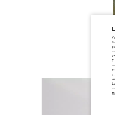
Va
fo
pe
co
Va
Ti
ma
et
cl
vo
Le
co
ma