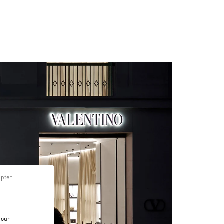
epter
pour