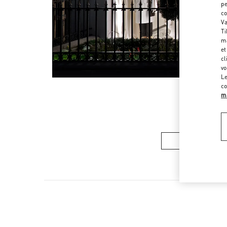
pe
co
Va
Ti
ma
et
cl
vo
Le
co
ma
COLLECTION 