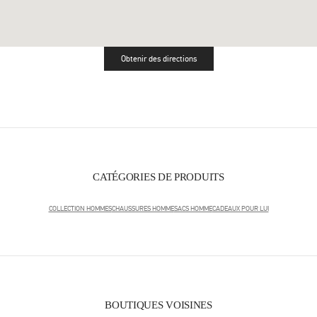
Obtenir des directions
Link Opens in New Tab
CATÉGORIES DE PRODUITS
COLLECTION HOMMES
CHAUSSURES HOMME
SACS HOMME
CADEAUX POUR LUI
BOUTIQUES VOISINES