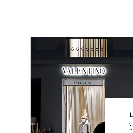
Va
fo