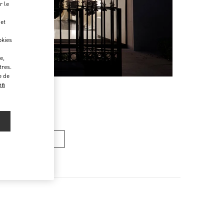
r le
 et
okies
e,
tres.
e de
en
ACS HOMME