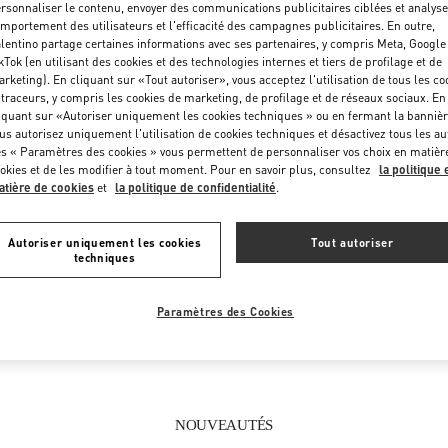
rsonnaliser le contenu, envoyer des communications publicitaires ciblées et analyse
Vendredi
12:00 PM
-
8:00 PM
mportement des utilisateurs et l'efficacité des campagnes publicitaires. En outre,
Samedi
11:00 AM
-
8:00 PM
lentino partage certaines informations avec ses partenaires, y compris Meta, Google
kTok (en utilisant des cookies et des technologies internes et tiers de profilage et de
rketing). En cliquant sur «Tout autoriser», vous acceptez l'utilisation de tous les co
 traceurs, y compris les cookies de marketing, de profilage et de réseaux sociaux. En
iquant sur «Autoriser uniquement les cookies techniques » ou en fermant la bannièr
us autorisez uniquement l'utilisation de cookies techniques et désactivez tous les au
s « Paramètres des cookies » vous permettent de personnaliser vos choix en matièr
okies et de les modifier à tout moment. Pour en savoir plus, consultez
la politique 
tière de cookies
et
la politique de confidentialité
.
CE QUE VOUS TROUVEREZ DANS CETTE BOUTIQUE
Autoriser uniquement les cookies
Tout autoriser
techniques
HOMMES
CHAUSSURES HOMME
S
Paramètres des Cookies
NOUVEAUTÉS