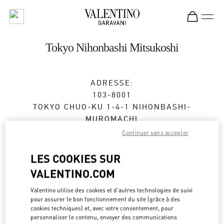
Skip to content
Return to Nav
Tokyo Nihonbashi Mitsukoshi
ADRESSE:
103-8001
TOKYO
CHUO-KU
1-4-1 NIHONBASHI-
MUROMACHI
NIHONBASHI MITSUKOSHI, MAIN BLDG. 3F
Continuer sans accepter
Fermé
- Ouvre à
10:00 AM
LES COOKIES SUR
VALENTINO.COM
RENDEZ-VOUS EN BOUTIQUE
Valentino utilise des cookies et d'autres technologies de suivi
pour assurer le bon fonctionnement du site (grâce à des
cookies techniques) et, avec votre consentement, pour
03-3276-0636
personnaliser le contenu, envoyer des communications