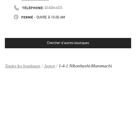
LINK OPENS IN NEW TAB
PHONE
TÉLÉPHONE:
03-6264-4310
FERMÉ
- OUVRE À
10:00 AM
Chercher d'autres boutiques
Toutes les boutiques
Japon
1-4-1 Nihonbashi-Muromachi