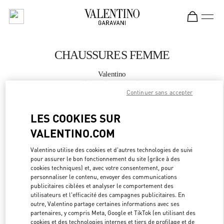
Skip to content
Return to Nav
CHAUSSURES FEMME
Valentino
Tokyo Omotesando
Continuer sans accepter
APPELLE MAINTENANT
LES COOKIES SUR
VALENTINO.COM
PLUS DE DÉTAILS
Valentino utilise des cookies et d'autres technologies de suivi
pour assurer le bon fonctionnement du site (grâce à des
LINK OPEN
OBTENIR DES DIRECTIONS
cookies techniques) et, avec votre consentement, pour
personnaliser le contenu, envoyer des communications
publicitaires ciblées et analyser le comportement des
utilisateurs et l'efficacité des campagnes publicitaires. En
outre, Valentino partage certaines informations avec ses
partenaires, y compris Meta, Google et TikTok (en utilisant des
cookies et des technologies internes et tiers de profilage et de