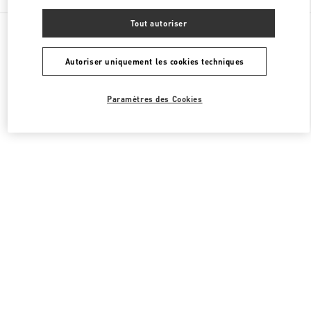
Tout autoriser
Toutes les boutiques
Japon
4-12-10 Jingumae
Valentino CHAUSSURES FEMME
Autoriser uniquement les cookies techniques
Paramètres des Cookies