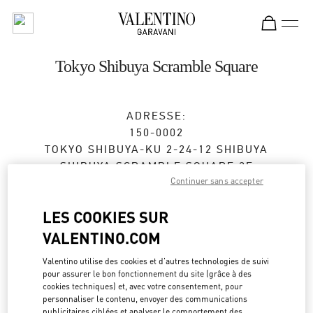
Skip to content
Return to Nav
Tokyo Shibuya Scramble Square
ADRESSE:
150-0002
TOKYO
SHIBUYA-KU
2-24-12 SHIBUYA
SHIBUYA SCRAMBLE SQUARE 3F
Continuer sans accepter
Fermé
- Ouvre à
10:00 AM
LES COOKIES SUR
VALENTINO.COM
RENDEZ-VOUS EN BOUTIQUE
Valentino utilise des cookies et d'autres technologies de suivi
pour assurer le bon fonctionnement du site (grâce à des
03-6434-1457
cookies techniques) et, avec votre consentement, pour
personnaliser le contenu, envoyer des communications
publicitaires ciblées et analyser le comportement des