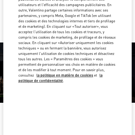
Obtenir des directions
Link Opens in New Tab
utilisateurs et l'efficacité des campagnes publicitaires. En
outre, Valentino partage certaines informations avec ses
partenaires, y compris Meta, Google et TikTok (en utilisant
Y aller en Uber
des cookies et des technologies internes et tiers de profilage
et de marketing). En cliquant sur «Tout autoriser», vous
acceptez l'utilisation de tous les cookies et traceurs, y
compris les cookies de marketing, de profilage et de réseaux
sociaux. En cliquant sur «Autoriser uniquement les cookies
techniques » ou en fermant la bannière, vous autorisez
uniquement l'utilisation de cookies techniques et désactivez
tous les autres. Les « Paramètres des cookies » vous
permettent de personnaliser vos choix en matière de cookies
et de les modifier à tout moment. Pour en savoir plus,
consultez
la politique en matière de cookies
et
la
politique de confidentialité
.
HEURES D'OUVERTURE
Jour de la semaine
Heures
Dimanche
10:00 AM
-
9:00 PM
Lundi
10:00 AM
-
9:00 PM