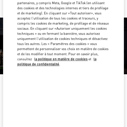
partenaires, y compris Meta, Google et TikTok (en utilisant
des cookies et des technologies internes et tiers de profilage
et de marketing). En cliquant sur «Tout autoriser», vous
acceptez l'utilisation de tous les cookies et traceurs, y
compris les cookies de marketing, de profilage et de réseaux
sociaux. En cliquant sur «Autoriser uniquement les cookies
techniques » ou en fermant la bannière, vous autorisez
uniquement l'utilisation de cookies techniques et désactivez
tous les autres. Les « Paramètres des cookies » vous
permettent de personnaliser vos choix en matière de cookies
et de les modifier à tout moment. Pour en savoir plus,
consultez
la politique en matière de cookies
et
la
politique de confidentialité
.
HEURES D'OUVERTURE
Jour de la semaine
Heures
Dimanche
10:00 AM
-
10:00 PM
Lundi
10:00 AM
-
10:00 PM
Mardi
10:00 AM
-
10:00 PM
Mercredi
10:00 AM
-
10:00 PM
Jeudi
10:00 AM
-
10:00 PM
Vendredi
10:00 AM
-
10:00 PM
Samedi
10:00 AM
-
10:00 PM