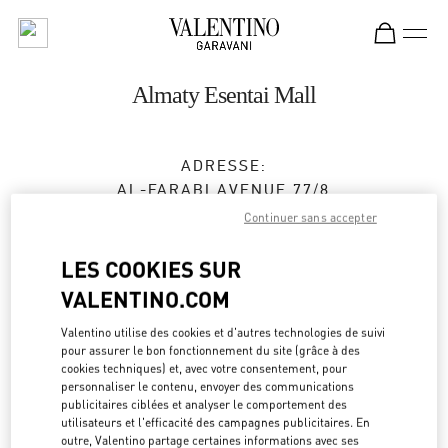
Skip to content
Return to Nav
Almaty Esentai Mall
ADRESSE:
AL-FARABI AVENUE 77/8
ESENTAI MALL
Continuer sans accepter
ALMATY
050040
LES COOKIES SUR
Fermé
- Ouvre à
10:00 AM
VALENTINO.COM
8 (727) 326 9500
Valentino utilise des cookies et d'autres technologies de suivi
pour assurer le bon fonctionnement du site (grâce à des
cookies techniques) et, avec votre consentement, pour
Obtenir des directions
Link Opens in New Tab
personnaliser le contenu, envoyer des communications
publicitaires ciblées et analyser le comportement des
utilisateurs et l'efficacité des campagnes publicitaires. En
Y aller en Uber
outre, Valentino partage certaines informations avec ses