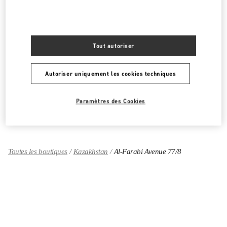
CATÉGORIES DE PRODUITS
Tout autoriser
PRÊT-À-PORTER FEMME
CHAUSSURES FEMME
Autoriser uniquement les cookies techniques
SACS FEMME
Paramètres des Cookies
CADEAUX POUR ELLE
Toutes les boutiques
Kazakhstan
Al-Farabi Avenue 77/8