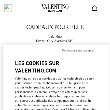
Skip to content
Return to Nav
CADEAUX POUR ELLE
Valentino
Kuwait City Avenues Mall
Continuer sans accepter
APPELLE MAINTENANT
LES COOKIES SUR
PLUS DE DÉTAILS
VALENTINO.COM
Valentino utilise des cookies et d'autres technologies de suivi
LINK OPEN
OBTENIR DES DIRECTIONS
pour assurer le bon fonctionnement du site (grâce à des
cookies techniques) et, avec votre consentement, pour
personnaliser le contenu, envoyer des communications
publicitaires ciblées et analyser le comportement des
utilisateurs et l'efficacité des campagnes publicitaires. En
outre, Valentino partage certaines informations avec ses
partenaires, y compris Meta, Google et TikTok (en utilisant des