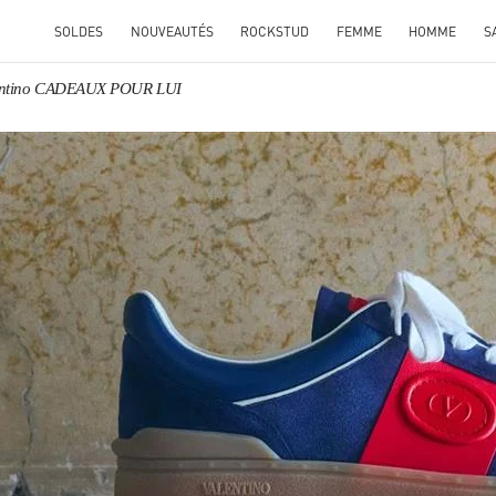
SOLDES
NOUVEAUTÉS
ROCKSTUD
FEMME
HOMME
S
entino CADEAUX POUR LUI
ENS IN NEW TAB
Link O