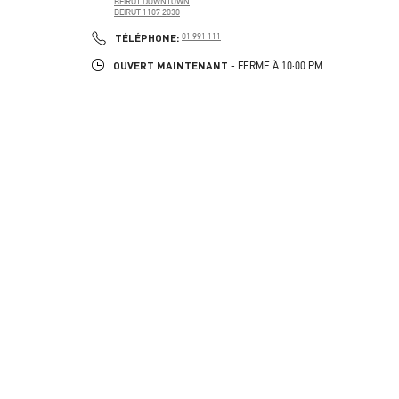
BEIRUT DOWNTOWN
BEIRUT
1107 2030
PHONE
TÉLÉPHONE:
01 991 111
OUVERT MAINTENANT
- FERME À
10:00 PM