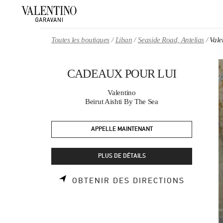
Skip to content
Return to Nav
Toutes les boutiques
Liban
Seaside Road, Antelias
Val
CADEAUX POUR LUI
Valentino
Beirut Aishti By The Sea
APPELLE MAINTENANT
PLUS DE DÉTAILS
LINK OP
OBTENIR DES DIRECTIONS