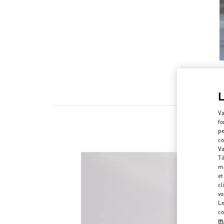
Va
fo
pe
co
Va
Ti
ma
et
cl
vo
Le
co
ma