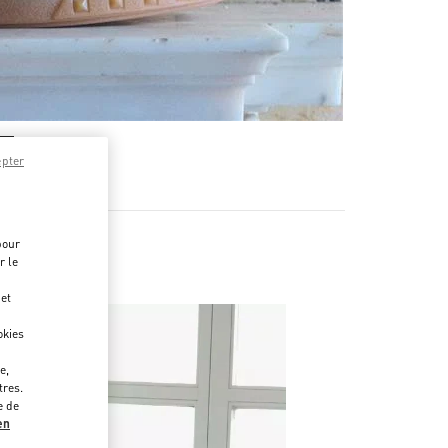
epter
pour
r le
 et
okies
e,
tres.
e de
en