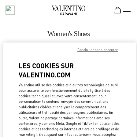
Skip to content
Return to Nav
Women's Shoes
Valentino
Continuer sans accepter
Beirut Aishti By The Sea
LES COOKIES SUR
CALL NOW
VALENTINO.COM
MORE DETAILS
Valentino utilise des cookies et d'autres technologies de suivi
pour assurer le bon fonctionnement du site (grâce à des
cookies techniques) et, avec votre consentement, pour
LINK OPEN
OBTENIR DES DIRECTIONS
personnaliser le contenu, envoyer des communications
publicitaires ciblées et analyser le comportement des
utilisateurs et l'efficacité des campagnes publicitaires. En
outre, Valentino partage certaines informations avec ses
partenaires, y compris Meta, Google et TikTok (en utilisant des
cookies et des technologies internes et tiers de profilage et de
marketing). En cliquant sur «Tout autoriser», vous acceptez