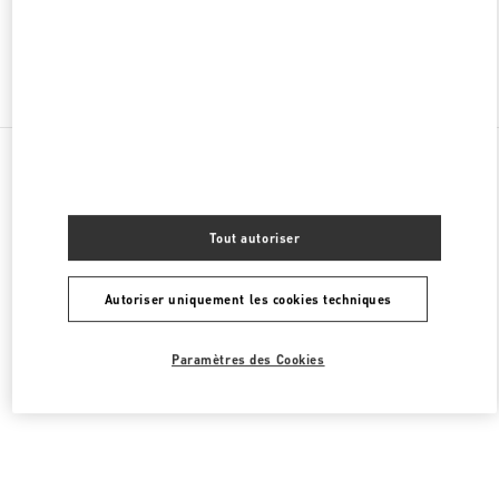
Chercher d'autres boutiques
Toutes les boutiques
Liban
Seaside Road, Antelias
Valentino Women's Shoes
Tout autoriser
Autoriser uniquement les cookies techniques
Paramètres des Cookies