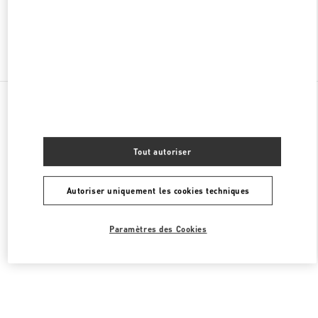
Chercher d'autres boutiques
Toutes les boutiques
Malaisie
168, Jalan Bukit Bintang
Valentino CHAUSSURES HOMME
Tout autoriser
Autoriser uniquement les cookies techniques
Paramètres des Cookies