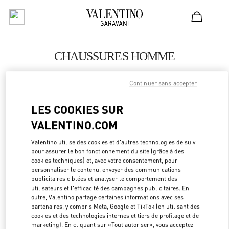
Skip to content
Return to Nav
CHAUSSURES HOMME
Valentino
Continuer sans accepter
Pavilion Kuala Lumpur
LES COOKIES SUR
APPELLE MAINTENANT
VALENTINO.COM
PLUS DE DÉTAILS
Valentino utilise des cookies et d'autres technologies de suivi
pour assurer le bon fonctionnement du site (grâce à des
cookies techniques) et, avec votre consentement, pour
LINK OPEN
OBTENIR DES DIRECTIONS
personnaliser le contenu, envoyer des communications
publicitaires ciblées et analyser le comportement des
utilisateurs et l'efficacité des campagnes publicitaires. En
outre, Valentino partage certaines informations avec ses
partenaires, y compris Meta, Google et TikTok (en utilisant des
cookies et des technologies internes et tiers de profilage et de
marketing). En cliquant sur «Tout autoriser», vous acceptez