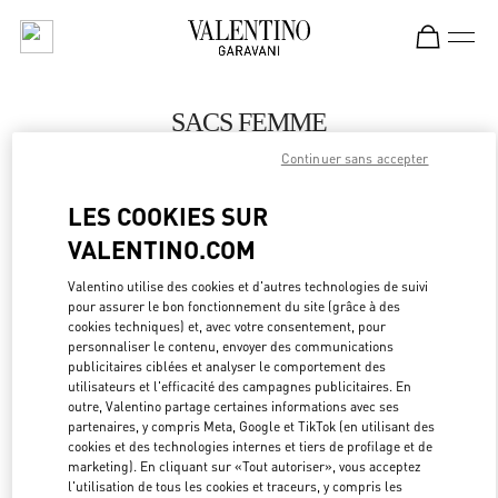
Skip to content
Return to Nav
SACS FEMME
Continuer sans accepter
Valentino
Panama City
LES COOKIES SUR
VALENTINO.COM
APPELLE MAINTENANT
Valentino utilise des cookies et d'autres technologies de suivi
pour assurer le bon fonctionnement du site (grâce à des
PLUS DE DÉTAILS
cookies techniques) et, avec votre consentement, pour
personnaliser le contenu, envoyer des communications
LINK OPEN
OBTENIR DES DIRECTIONS
publicitaires ciblées et analyser le comportement des
utilisateurs et l'efficacité des campagnes publicitaires. En
outre, Valentino partage certaines informations avec ses
partenaires, y compris Meta, Google et TikTok (en utilisant des
cookies et des technologies internes et tiers de profilage et de
marketing). En cliquant sur «Tout autoriser», vous acceptez
l'utilisation de tous les cookies et traceurs, y compris les