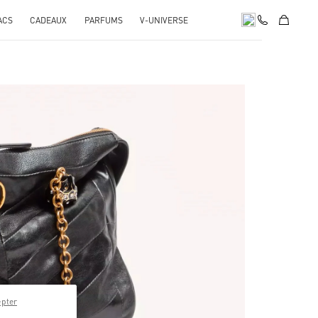
ACS
CADEAUX
PARFUMS
V-UNIVERSE
pens in New Tab
epter