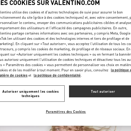
LES COOKIES SUR VALENTINO.COM
lentino utilise des cookies et d'autres technologies de suivi pour assurer le bon
nctionnement du site (grâce à des cookies techniques) et, avec votre consentement, 
rsonnaliser le contenu, envoyer des communications publicitaires ciblées et analyse
mportement des utilisateurs et l'efficacité des campagnes publicitaires. En outre,
lentino partage certaines informations avec ses partenaires, y compris Meta, Google
kTok (en utilisant des cookies et des technologies internes et tiers de profilage et de
rketing). En cliquant sur «Tout autoriser», vous acceptez l'utilisation de tous les co
DESCUBRE MÁS
 traceurs, y compris les cookies de marketing, de profilage et de réseaux sociaux. En
iquant sur «Autoriser uniquement les cookies techniques » ou en fermant la bannièr
us autorisez uniquement l'utilisation de cookies techniques et désactivez tous les au
s « Paramètres des cookies » vous permettent de personnaliser vos choix en matièr
okies et de les modifier à tout moment. Pour en savoir plus, consultez
la politique 
tière de cookies
et
la politique de confidentialité
.
NOVEDADES
Autoriser uniquement les cookies
Tout autoriser
techniques
Paramètres des Cookies