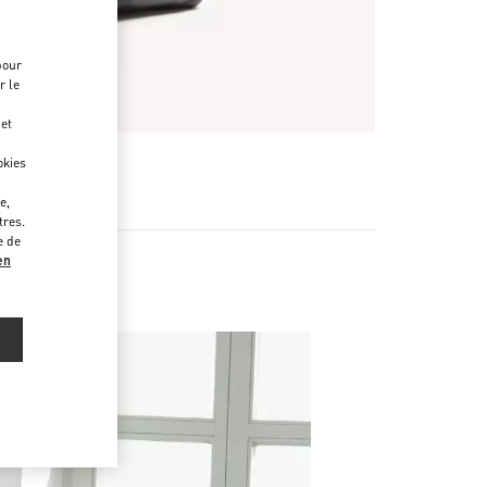
pour
r le
 et
okies
e,
tres.
e de
en