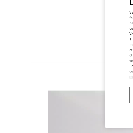
Va
fo
pe
co
Va
Ti
ma
et
cl
vo
Le
co
ma