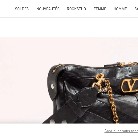
SOLDES
NOUVEAUTÉS
ROCKSTUD
FEMME
HOMME
S
ENS IN NEW TAB
Link O
Continuer sans acc