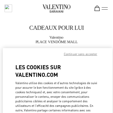
Skip to content
Return to Nav
CADEAUX POUR LUI
Valentino
PLACE VENDÔME MALL
Continuer sans accepter
APPELLE MAINTENANT
LES COOKIES SUR
PLUS DE DÉTAILS
VALENTINO.COM
LINK OPEN
OBTENIR DES DIRECTIONS
Valentino utilise des cookies et d'autres technologies de suivi
pour assurer le bon fonctionnement du site (grâce à des
cookies techniques) et, avec votre consentement, pour
personnaliser le contenu, envoyer des communications
publicitaires ciblées et analyser le comportement des
utilisateurs et l'efficacité des campagnes publicitaires. En
outre, Valentino partage certaines informations avec ses