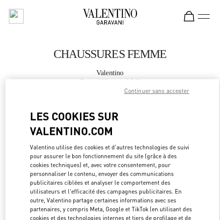
Skip to content
Return to Nav
CHAUSSURES FEMME
Valentino
Doha Villaggio Mall
Continuer sans accepter
APPELLE MAINTENANT
LES COOKIES SUR
VALENTINO.COM
PLUS DE DÉTAILS
Valentino utilise des cookies et d'autres technologies de suivi
pour assurer le bon fonctionnement du site (grâce à des
LINK OPEN
OBTENIR DES DIRECTIONS
cookies techniques) et, avec votre consentement, pour
personnaliser le contenu, envoyer des communications
publicitaires ciblées et analyser le comportement des
utilisateurs et l'efficacité des campagnes publicitaires. En
outre, Valentino partage certaines informations avec ses
partenaires, y compris Meta, Google et TikTok (en utilisant des
cookies et des technologies internes et tiers de profilage et de