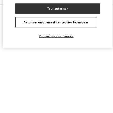
Tout autoriser
Toutes les boutiques
Qatar
Al Waab St
Valentino CHAUSSURES FEMME
Autoriser uniquement les cookies techniques
Paramètres des Cookies