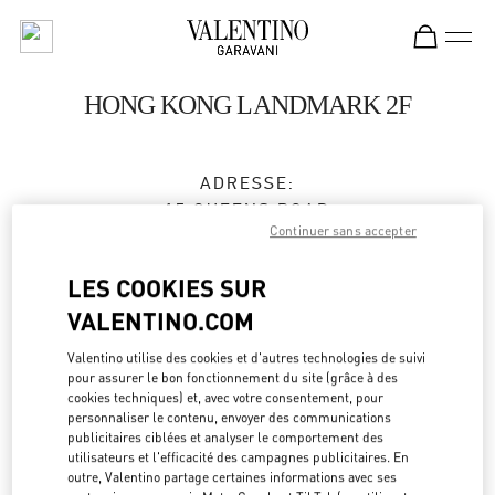
Skip to content
Return to Nav
HONG KONG LANDMARK 2F
ADRESSE:
15 QUEENS ROAD
Continuer sans accepter
CENTRAL
HONG KONG
LES COOKIES SUR
HONG KONG
VALENTINO.COM
3596 3996
Valentino utilise des cookies et d'autres technologies de suivi
pour assurer le bon fonctionnement du site (grâce à des
cookies techniques) et, avec votre consentement, pour
Obtenir des directions
Link Opens in New Tab
personnaliser le contenu, envoyer des communications
publicitaires ciblées et analyser le comportement des
utilisateurs et l'efficacité des campagnes publicitaires. En
Y aller en Uber
outre, Valentino partage certaines informations avec ses