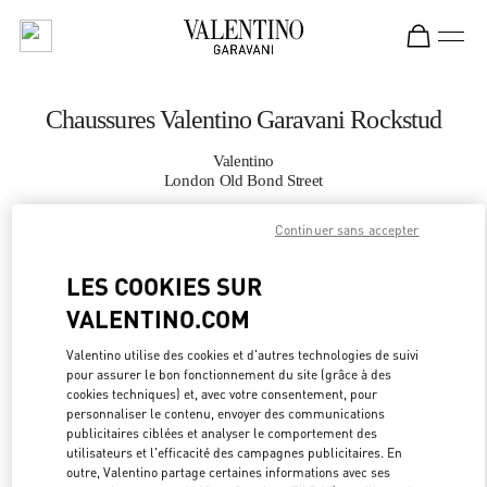
Skip to content
Return to Nav
Chaussures Valentino Garavani Rockstud
Valentino
London Old Bond Street
Continuer sans accepter
APPELLE MAINTENANT
LES COOKIES SUR
PLUS DE DÉTAILS
VALENTINO.COM
LINK OPEN
OBTENIR DES DIRECTIONS
Valentino utilise des cookies et d'autres technologies de suivi
pour assurer le bon fonctionnement du site (grâce à des
cookies techniques) et, avec votre consentement, pour
personnaliser le contenu, envoyer des communications
publicitaires ciblées et analyser le comportement des
utilisateurs et l'efficacité des campagnes publicitaires. En
outre, Valentino partage certaines informations avec ses