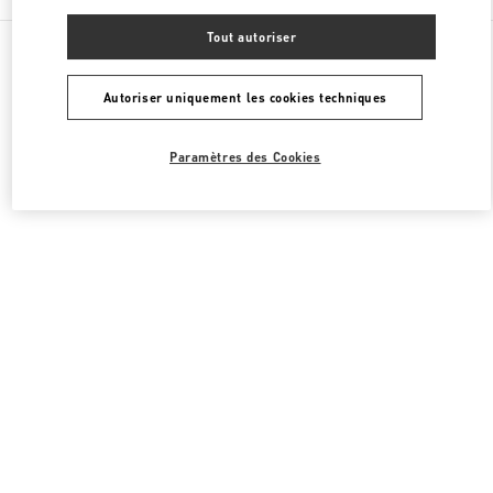
Tout autoriser
Toutes les boutiques
Royaume-Uni
185-186 Sloane Street
Valentino PRÊT-À-PORTER FEMME
Autoriser uniquement les cookies techniques
Paramètres des Cookies