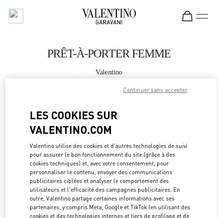
Skip to content
Return to Nav
PRÊT-À-PORTER FEMME
Valentino
London Sloane Street
Continuer sans accepter
APPELLE MAINTENANT
LES COOKIES SUR
VALENTINO.COM
PLUS DE DÉTAILS
Valentino utilise des cookies et d'autres technologies de suivi
pour assurer le bon fonctionnement du site (grâce à des
LINK OPEN
OBTENIR DES DIRECTIONS
cookies techniques) et, avec votre consentement, pour
personnaliser le contenu, envoyer des communications
publicitaires ciblées et analyser le comportement des
utilisateurs et l'efficacité des campagnes publicitaires. En
outre, Valentino partage certaines informations avec ses
partenaires, y compris Meta, Google et TikTok (en utilisant des
cookies et des technologies internes et tiers de profilage et de