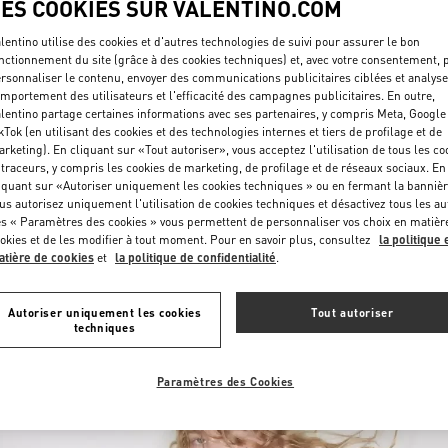
LES COOKIES SUR VALENTINO.COM
lentino utilise des cookies et d'autres technologies de suivi pour assurer le bon
nctionnement du site (grâce à des cookies techniques) et, avec votre consentement, 
rsonnaliser le contenu, envoyer des communications publicitaires ciblées et analyse
mportement des utilisateurs et l'efficacité des campagnes publicitaires. En outre,
lentino partage certaines informations avec ses partenaires, y compris Meta, Google
kTok (en utilisant des cookies et des technologies internes et tiers de profilage et de
rketing). En cliquant sur «Tout autoriser», vous acceptez l'utilisation de tous les co
DÉCOUVRIR PLUS
 traceurs, y compris les cookies de marketing, de profilage et de réseaux sociaux. En
iquant sur «Autoriser uniquement les cookies techniques » ou en fermant la bannièr
us autorisez uniquement l'utilisation de cookies techniques et désactivez tous les au
s « Paramètres des cookies » vous permettent de personnaliser vos choix en matièr
okies et de les modifier à tout moment. Pour en savoir plus, consultez
la politique 
tière de cookies
et
la politique de confidentialité
.
NOUVEAUTÉS
Autoriser uniquement les cookies
Tout autoriser
techniques
Paramètres des Cookies