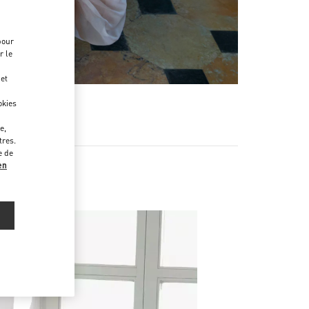
pour
r le
 et
okies
e,
tres.
e de
en