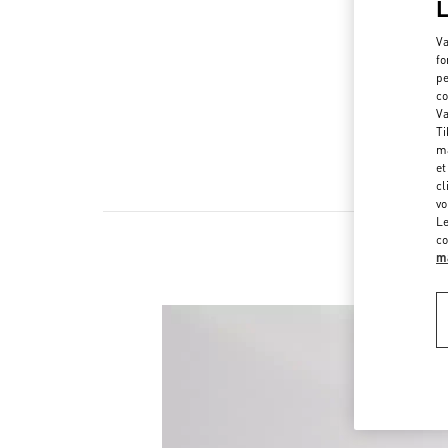
Va
fo
pe
co
Va
Ti
ma
et
cl
vo
Le
co
ma