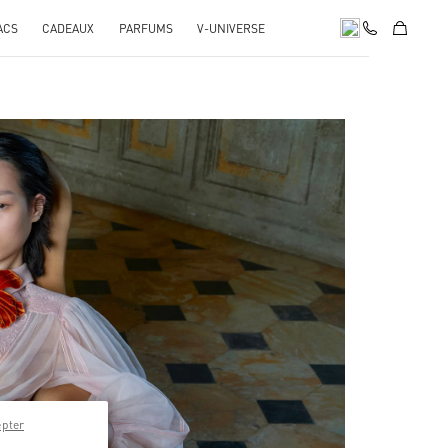
ACS
CADEAUX
PARFUMS
V-UNIVERSE
pens in New Tab
epter