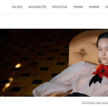
SOLDES
NOUVEAUTÉS
ROCKSTUD
FEMME
HOMME
S
ENS IN NEW TAB
Link O
Continuer sans acc