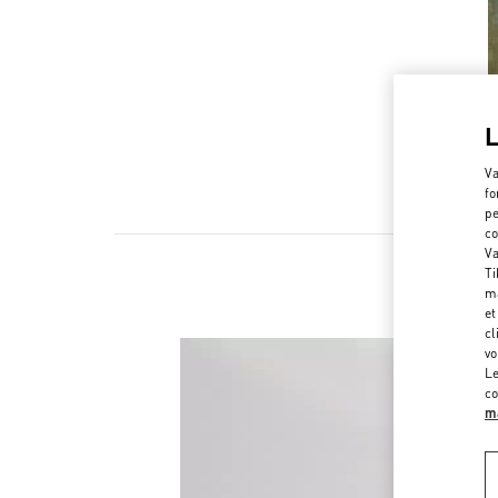
Va
fo
pe
co
Va
Ti
ma
et
cl
vo
Le
co
ma