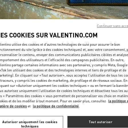
Continuer sans acc
LES COOKIES SUR VALENTINO.COM
DÉCOUVRIR PLUS
lentino utilise des cookies et d'autres technologies de suivi pour assurer le bon
nctionnement du site (grâce à des cookies techniques) et, avec votre consentement, 
rsonnaliser le contenu, envoyer des communications publicitaires ciblées et analyse
mportement des utilisateurs et l'efficacité des campagnes publicitaires. En outre,
lentino partage certaines informations avec ses partenaires, y compris Meta, Google
kTok (en utilisant des cookies et des technologies internes et tiers de profilage et de
rketing). En cliquant sur «Tout autoriser», vous acceptez l'utilisation de tous les co
NOUVEAUTÉS
 traceurs, y compris les cookies de marketing, de profilage et de réseaux sociaux. En
iquant sur «Autoriser uniquement les cookies techniques » ou en fermant la bannièr
us autorisez uniquement l'utilisation de cookies techniques et désactivez tous les au
s « Paramètres des cookies » vous permettent de personnaliser vos choix en matièr
okies et de les modifier à tout moment. Pour en savoir plus, consultez
la politique 
tière de cookies
et
la politique de confidentialité
.
Autoriser uniquement les cookies
Tout autoriser
techniques