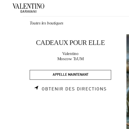
Skip to content
Return to Nav
Toutes les boutiques
CADEAUX POUR ELLE
Valentino
Moscow TsUM
APPELLE MAINTENANT
LINK OP
OBTENIR DES DIRECTIONS