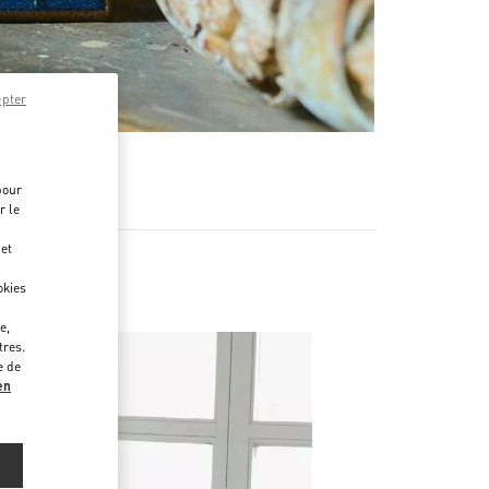
epter
pour
r le
 et
okies
e,
tres.
e de
en