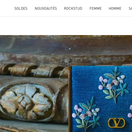
SOLDES
NOUVEAUTÉS
ROCKSTUD
FEMME
HOMME
S
ENS IN NEW TAB
Link O