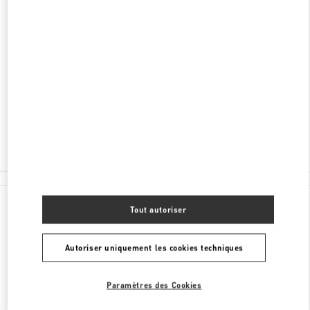
ADRESSE
PETROVKA STREET, 2 MOSCOW
C/O TSUM
MOSCOW
125009
Fermé
8 (800) 500-80-00
Toutes les boutiques
Tout autoriser
Autoriser uniquement les cookies techniques
Paramètres des Cookies