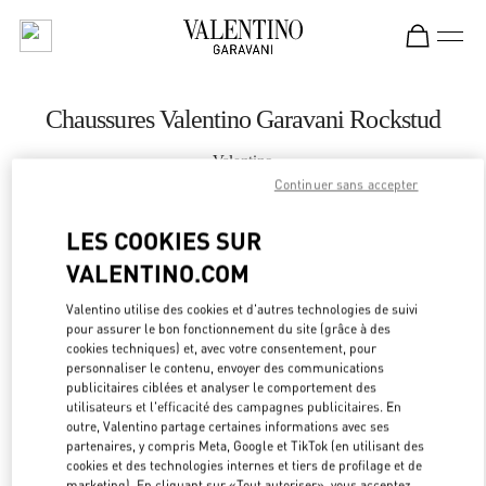
Skip to content
Return to Nav
Chaussures Valentino Garavani Rockstud
Valentino
Moscow TsUM
Continuer sans accepter
LES COOKIES SUR
APPELLE MAINTENANT
VALENTINO.COM
LINK OPEN
OBTENIR DES DIRECTIONS
Valentino utilise des cookies et d'autres technologies de suivi
pour assurer le bon fonctionnement du site (grâce à des
cookies techniques) et, avec votre consentement, pour
personnaliser le contenu, envoyer des communications
publicitaires ciblées et analyser le comportement des
utilisateurs et l'efficacité des campagnes publicitaires. En
outre, Valentino partage certaines informations avec ses
partenaires, y compris Meta, Google et TikTok (en utilisant des
cookies et des technologies internes et tiers de profilage et de
marketing). En cliquant sur «Tout autoriser», vous acceptez