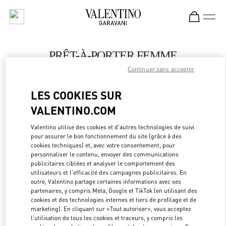
Skip to content
Return to Nav
PRÊT-À-PORTER FEMME
Continuer sans accepter
Valentino
Moscow TsUM
LES COOKIES SUR
VALENTINO.COM
APPELLE MAINTENANT
Valentino utilise des cookies et d'autres technologies de suivi
LINK OPEN
OBTENIR DES DIRECTIONS
pour assurer le bon fonctionnement du site (grâce à des
cookies techniques) et, avec votre consentement, pour
personnaliser le contenu, envoyer des communications
publicitaires ciblées et analyser le comportement des
utilisateurs et l'efficacité des campagnes publicitaires. En
outre, Valentino partage certaines informations avec ses
partenaires, y compris Meta, Google et TikTok (en utilisant des
cookies et des technologies internes et tiers de profilage et de
marketing). En cliquant sur «Tout autoriser», vous acceptez
l'utilisation de tous les cookies et traceurs, y compris les