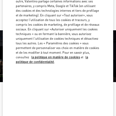
outre, Valentino partage certaines informations avec ses
partenaires, y compris Meta, Google et TikTok (en utilisant
Y aller en Uber
des cookies et des technologies internes et tiers de profilage
et de marketing). En cliquant sur «Tout autoriser», vous
acceptez l'utilisation de tous les cookies et traceurs, y
compris les cookies de marketing, de profilage et de réseaux
sociaux. En cliquant sur «Autoriser uniquement les cookies
techniques » ou en fermant la bannière, vous autorisez
uniquement l'utilisation de cookies techniques et désactivez
tous les autres. Les « Paramètres des cookies » vous
permettent de personnaliser vos choix en matière de cookies
et de les modifier à tout moment. Pour en savoir plus,
consultez
la politique en matière de cookies
et
la
politique de confidentialité
.
HEURES D'OUVERTURE
Jour de la semaine
Heures
Dimanche
Fermé
Lundi
10:00 AM
-
8:00 PM
Mardi
10:00 AM
-
8:00 PM