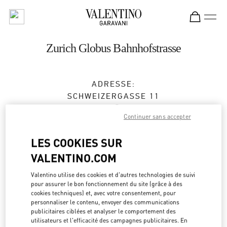
Skip to content
Return to Nav
Zurich Globus Bahnhofstrasse
ADRESSE:
SCHWEIZERGASSE 11
8001
ZÜRICH
Continuer sans accepter
Fermé
- Ouvre à
10:00 AM
LES COOKIES SUR
VALENTINO.COM
RENDEZ-VOUS EN BOUTIQUE
Valentino utilise des cookies et d'autres technologies de suivi
pour assurer le bon fonctionnement du site (grâce à des
044 504 82 67
cookies techniques) et, avec votre consentement, pour
personnaliser le contenu, envoyer des communications
publicitaires ciblées et analyser le comportement des
Obtenir des directions
Link Opens in New Tab
utilisateurs et l'efficacité des campagnes publicitaires. En