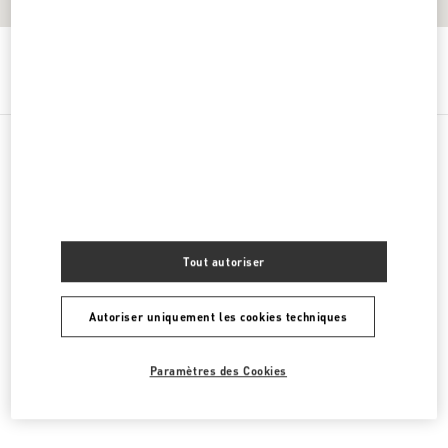
Obtenir des directions
Link Opens in New Tab
CATÉGORIES DE PRODUITS
Women's Shoes
Tout autoriser
Women's Bags
Autoriser uniquement les cookies techniques
Men's Shoes
Men's Bags
Paramètres des Cookies
CADEAUX POUR LUI