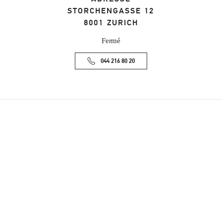
STORCHENGASSE 12
8001
ZURICH
Fermé
044 216 80 20