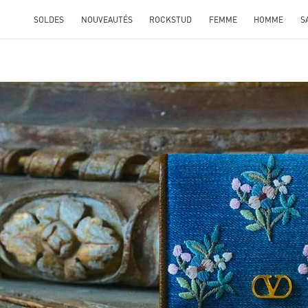
SOLDES
NOUVEAUTÉS
ROCKSTUD
FEMME
HOMME
S
ENS IN NEW TAB
Link O