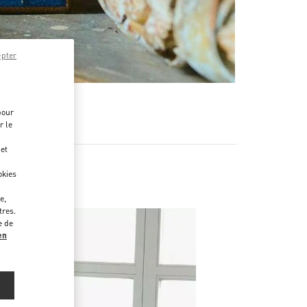
epter
pour
r le
 et
okies
e,
tres.
e de
en