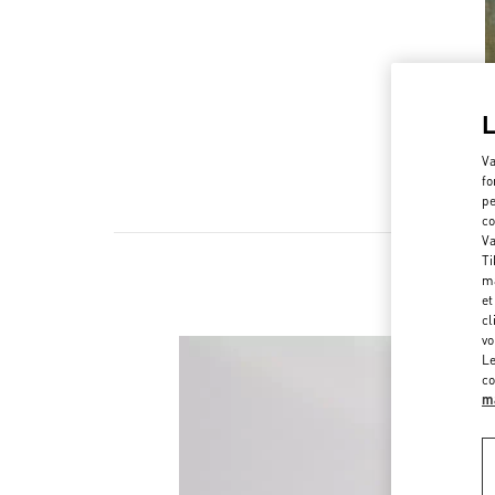
Va
fo
pe
co
Va
Ti
ma
et
cl
vo
Le
co
ma