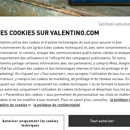
Continuer sans acc
LES COOKIES SUR VALENTINO.COM
lentino utilise des cookies et d'autres technologies de suivi pour assurer le bon
DÉCOUVRIR PLUS
nctionnement du site (grâce à des cookies techniques) et, avec votre consentement, 
rsonnaliser le contenu, envoyer des communications publicitaires ciblées et analyse
mportement des utilisateurs et l'efficacité des campagnes publicitaires. En outre,
lentino partage certaines informations avec ses partenaires, y compris Meta, Google
kTok (en utilisant des cookies et des technologies internes et tiers de profilage et de
rketing). En cliquant sur «Tout autoriser», vous acceptez l'utilisation de tous les co
NOUVEAUTÉS
 traceurs, y compris les cookies de marketing, de profilage et de réseaux sociaux. En
iquant sur «Autoriser uniquement les cookies techniques » ou en fermant la bannièr
us autorisez uniquement l'utilisation de cookies techniques et désactivez tous les au
s « Paramètres des cookies » vous permettent de personnaliser vos choix en matièr
okies et de les modifier à tout moment. Pour en savoir plus, consultez
la politique 
tière de cookies
et
la politique de confidentialité
.
Autoriser uniquement les cookies
Tout autoriser
techniques