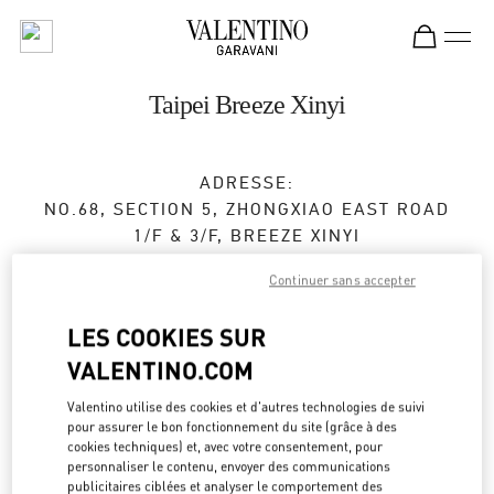
Skip to content
Return to Nav
Taipei Breeze Xinyi
ADRESSE:
NO.68, SECTION 5, ZHONGXIAO EAST ROAD
1/F & 3/F, BREEZE XINYI
XINYI DISTRICT
TAIPEI CITY
Continuer sans accepter
TAIWAN, CHINA
110
LES COOKIES SUR
Fermé
- Ouvre à
11:00 AM
VALENTINO.COM
02 2720 8689
Valentino utilise des cookies et d'autres technologies de suivi
pour assurer le bon fonctionnement du site (grâce à des
Obtenir des directions
Link Opens in New Tab
cookies techniques) et, avec votre consentement, pour
personnaliser le contenu, envoyer des communications
publicitaires ciblées et analyser le comportement des