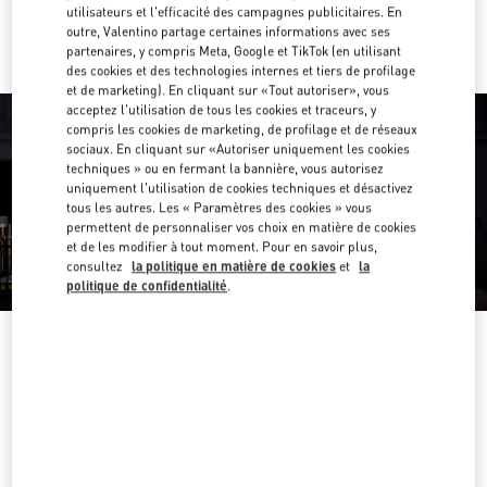
Y aller en Uber
utilisateurs et l'efficacité des campagnes publicitaires. En
outre, Valentino partage certaines informations avec ses
partenaires, y compris Meta, Google et TikTok (en utilisant
des cookies et des technologies internes et tiers de profilage
et de marketing). En cliquant sur «Tout autoriser», vous
acceptez l'utilisation de tous les cookies et traceurs, y
compris les cookies de marketing, de profilage et de réseaux
sociaux. En cliquant sur «Autoriser uniquement les cookies
techniques » ou en fermant la bannière, vous autorisez
uniquement l'utilisation de cookies techniques et désactivez
tous les autres. Les « Paramètres des cookies » vous
permettent de personnaliser vos choix en matière de cookies
et de les modifier à tout moment. Pour en savoir plus,
consultez
la politique en matière de cookies
et
la
politique de confidentialité
.
HEURES D'OUVERTURE
Jour de la semaine
Heures
Dimanche
11:00 AM
-
9:30 PM
Lundi
11:00 AM
-
9:30 PM
Mardi
11:00 AM
-
9:30 PM
Mercredi
11:00 AM
-
9:30 PM
Jeudi
11:00 AM
-
10:00 PM