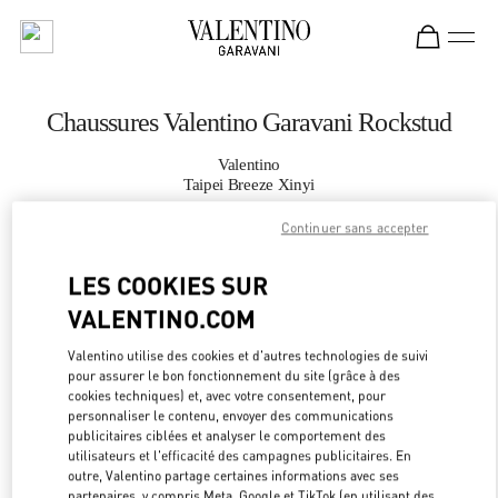
Skip to content
Return to Nav
Chaussures Valentino Garavani Rockstud
Valentino
Taipei Breeze Xinyi
Continuer sans accepter
APPELLE MAINTENANT
LES COOKIES SUR
PLUS DE DÉTAILS
VALENTINO.COM
Valentino utilise des cookies et d'autres technologies de suivi
LINK OPEN
OBTENIR DES DIRECTIONS
pour assurer le bon fonctionnement du site (grâce à des
cookies techniques) et, avec votre consentement, pour
personnaliser le contenu, envoyer des communications
publicitaires ciblées et analyser le comportement des
utilisateurs et l'efficacité des campagnes publicitaires. En
outre, Valentino partage certaines informations avec ses
partenaires, y compris Meta, Google et TikTok (en utilisant des