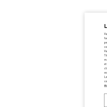
Va
fo
pe
co
Va
Ti
ma
et
cl
vo
Le
co
ma