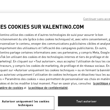
Continuer sans acc
LES COOKIES SUR VALENTINO.COM
lentino utilise des cookies et d'autres technologies de suivi pour assurer le bon
nctionnement du site (grâce à des cookies techniques) et, avec votre consentement, 
rsonnaliser le contenu, envoyer des communications publicitaires ciblées et analyse
mportement des utilisateurs et l'efficacité des campagnes publicitaires. En outre,
lentino partage certaines informations avec ses partenaires, y compris Meta, Google
HEURES D'OUVERTURE
kTok (en utilisant des cookies et des technologies internes et tiers de profilage et de
rketing). En cliquant sur «Tout autoriser», vous acceptez l'utilisation de tous les co
Jour de la semaine
Heures
 traceurs, y compris les cookies de marketing, de profilage et de réseaux sociaux. En
Dimanche
10:00 AM
-
8:00 PM
iquant sur «Autoriser uniquement les cookies techniques » ou en fermant la bannièr
Lundi
10:00 AM
-
8:00 PM
us autorisez uniquement l'utilisation de cookies techniques et désactivez tous les au
Mardi
10:00 AM
-
8:00 PM
s « Paramètres des cookies » vous permettent de personnaliser vos choix en matièr
Mercredi
10:00 AM
-
8:00 PM
okies et de les modifier à tout moment. Pour en savoir plus, consultez
la politique 
Jeudi
10:00 AM
-
8:00 PM
tière de cookies
et
la politique de confidentialité
.
Vendredi
10:00 AM
-
8:00 PM
Samedi
10:00 AM
-
8:00 PM
Autoriser uniquement les cookies
Tout autoriser
techniques