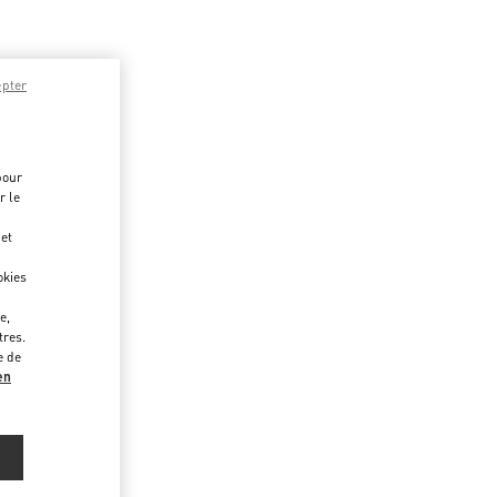
epter
pour
r le
 et
okies
e,
tres.
e de
en