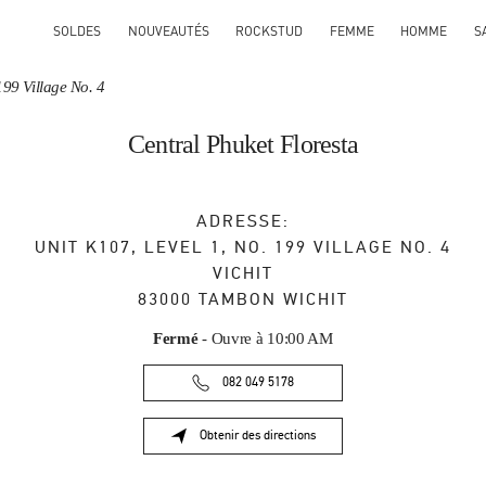
SOLDES
NOUVEAUTÉS
ROCKSTUD
FEMME
HOMME
S
199 Village No. 4
Central Phuket Floresta
ADRESSE:
UNIT K107, LEVEL 1, NO. 199 VILLAGE NO. 4
VICHIT
83000
TAMBON WICHIT
Fermé
- Ouvre à
10:00 AM
082 049 5178
Obtenir des directions
Link Opens in New Tab