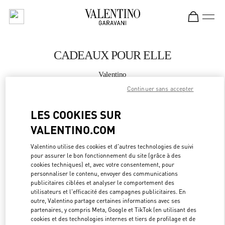
Skip to content
Return to Nav
CADEAUX POUR ELLE
Valentino
BODRUM
Continuer sans accepter
LES COOKIES SUR
APPELLE MAINTENANT
VALENTINO.COM
PLUS DE DÉTAILS
Valentino utilise des cookies et d'autres technologies de suivi
pour assurer le bon fonctionnement du site (grâce à des
LINK OPEN
OBTENIR DES DIRECTIONS
cookies techniques) et, avec votre consentement, pour
personnaliser le contenu, envoyer des communications
publicitaires ciblées et analyser le comportement des
utilisateurs et l'efficacité des campagnes publicitaires. En
outre, Valentino partage certaines informations avec ses
partenaires, y compris Meta, Google et TikTok (en utilisant des
cookies et des technologies internes et tiers de profilage et de