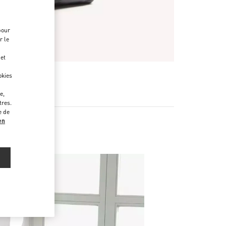
pour
r le
 et
okies
e,
tres.
e de
en