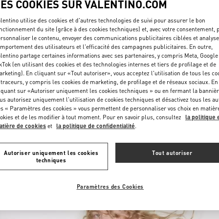
LES COOKIES SUR VALENTINO.COM
lentino utilise des cookies et d'autres technologies de suivi pour assurer le bon
nctionnement du site (grâce à des cookies techniques) et, avec votre consentement, 
rsonnaliser le contenu, envoyer des communications publicitaires ciblées et analyse
mportement des utilisateurs et l'efficacité des campagnes publicitaires. En outre,
lentino partage certaines informations avec ses partenaires, y compris Meta, Google
kTok (en utilisant des cookies et des technologies internes et tiers de profilage et de
rketing). En cliquant sur «Tout autoriser», vous acceptez l'utilisation de tous les co
DÉCOUVRIR PLUS
 traceurs, y compris les cookies de marketing, de profilage et de réseaux sociaux. En
iquant sur «Autoriser uniquement les cookies techniques » ou en fermant la bannièr
us autorisez uniquement l'utilisation de cookies techniques et désactivez tous les au
s « Paramètres des cookies » vous permettent de personnaliser vos choix en matièr
okies et de les modifier à tout moment. Pour en savoir plus, consultez
la politique 
tière de cookies
et
la politique de confidentialité
.
NOUVEAUTÉS
Autoriser uniquement les cookies
Tout autoriser
techniques
Paramètres des Cookies