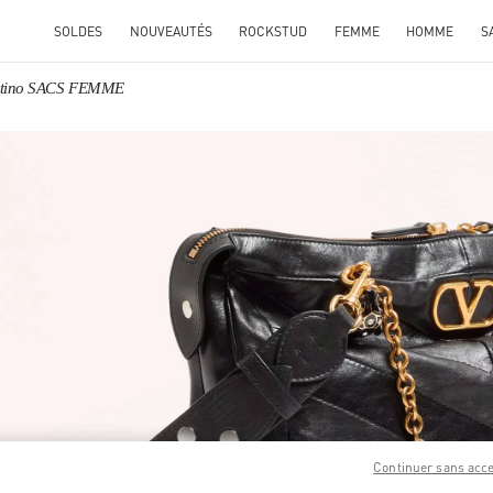
SOLDES
NOUVEAUTÉS
ROCKSTUD
FEMME
HOMME
S
ntino SACS FEMME
ENS IN NEW TAB
Link O
Continuer sans acc