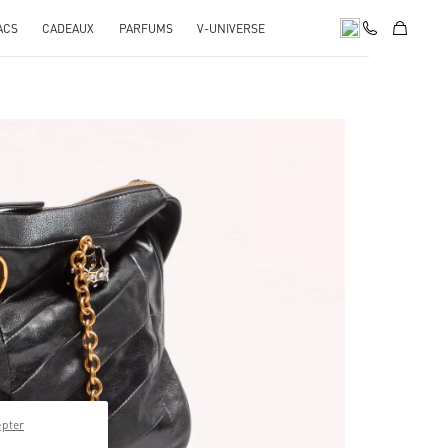
ACS
CADEAUX
PARFUMS
V-UNIVERSE
pens in New Tab
epter