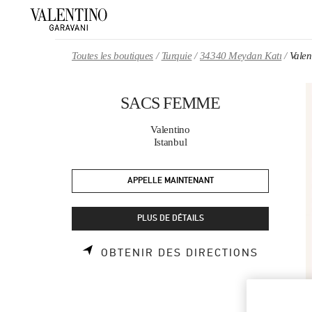
Skip to content
Return to Nav
Toutes les boutiques
Turquie
34340 Meydan Katı
Vale
SACS FEMME
Valentino
Istanbul
APPELLE MAINTENANT
PLUS DE DÉTAILS
LINK OP
OBTENIR DES DIRECTIONS