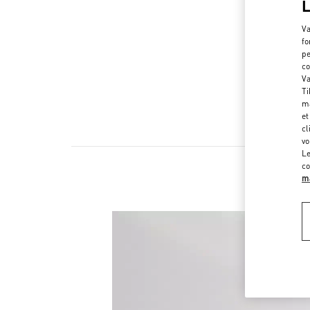
Va
fo
pe
co
Va
Ti
ma
et
cl
vo
Le
co
ma