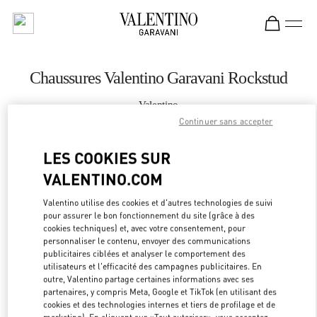
Skip to content
Return to Nav
Chaussures Valentino Garavani Rockstud
Valentino
Hanoi
Continuer sans accepter
LES COOKIES SUR
APPELLE MAINTENANT
VALENTINO.COM
PLUS DE DÉTAILS
Valentino utilise des cookies et d'autres technologies de suivi
pour assurer le bon fonctionnement du site (grâce à des
LINK OPEN
OBTENIR DES DIRECTIONS
cookies techniques) et, avec votre consentement, pour
personnaliser le contenu, envoyer des communications
publicitaires ciblées et analyser le comportement des
utilisateurs et l'efficacité des campagnes publicitaires. En
outre, Valentino partage certaines informations avec ses
partenaires, y compris Meta, Google et TikTok (en utilisant des
cookies et des technologies internes et tiers de profilage et de