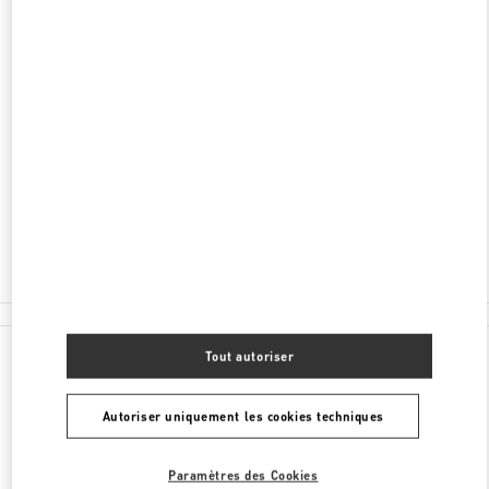
DÉCOUVRIR PLUS
ADRESSE
59 LY THAI TO STREET
HOAN KIEM DISTRICT
HANOI
Fermé
- Ouvre à
10:00 AM
024 3938 8588
Toutes les boutiques
Tout autoriser
Autoriser uniquement les cookies techniques
Paramètres des Cookies