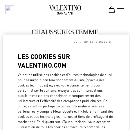
Skip to content
Return to Nav
CHAUSSURES FEMME
Continuer sans accepter
Valentino
Hanoi
LES COOKIES SUR
VALENTINO.COM
APPELLE MAINTENANT
Valentino utilise des cookies et d'autres technologies de suivi
pour assurer le bon fonctionnement du site (grâce à des
PLUS DE DÉTAILS
cookies techniques) et, avec votre consentement, pour
personnaliser le contenu, envoyer des communications
LINK OPEN
OBTENIR DES DIRECTIONS
publicitaires ciblées et analyser le comportement des
utilisateurs et l'efficacité des campagnes publicitaires. En
outre, Valentino partage certaines informations avec ses
partenaires, y compris Meta, Google et TikTok (en utilisant des
cookies et des technologies internes et tiers de profilage et de
marketing). En cliquant sur «Tout autoriser», vous acceptez
l'utilisation de tous les cookies et traceurs, y compris les