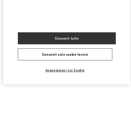
APERTO ORA
- CHIUDE ALLE
11:00 PM
Trova altre boutique
Consenti tutto
Tutte le boutique
Arabia Saudita
King Fahd Road
Consenti solo cookie tecnici
Valentino REGALI PER LEI
Impostazioni sui Cookie