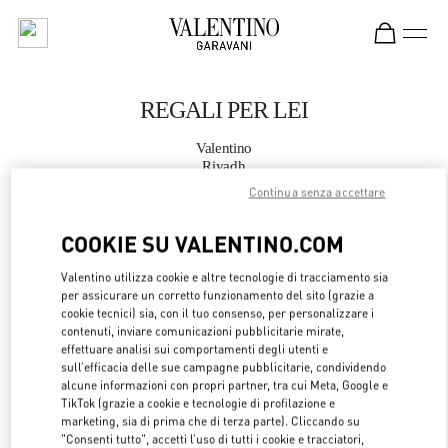
Skip to content
Return to Nav
REGALI PER LEI
Valentino
Riyadh
Continua senza accettare
CHIAMA ORA
COOKIE SU VALENTINO.COM
MAGGIORI DETTAGLI
Valentino utilizza cookie e altre tecnologie di tracciamento sia
per assicurare un corretto funzionamento del sito (grazie a
cookie tecnici) sia, con il tuo consenso, per personalizzare i
LINK OPENS 
OTTIENI INDICAZIONI
contenuti, inviare comunicazioni pubblicitarie mirate,
effettuare analisi sui comportamenti degli utenti e
sull’efficacia delle sue campagne pubblicitarie, condividendo
alcune informazioni con propri partner, tra cui Meta, Google e
TikTok (grazie a cookie e tecnologie di profilazione e
marketing, sia di prima che di terza parte). Cliccando su
"Consenti tutto", accetti l’uso di tutti i cookie e tracciatori,