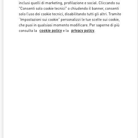
inclusi quelli di marketing, profilazione e social. Cliccando su
"Consenti solo cookie tecnici" o chiudendo il banner, consenti
solo l’uso dei cookie tecnici, disabilitando tutti gli altri. Tramite
Link Opens in New Tab
“Impostazioni sui cookie” personalizzi le tue scelte sui cookie,
che puoi in qualsiasi momento modificare. Per saperne di più
consulta la
cookie policy
e la
privacy policy
.
SCOPRI DI PIÙ
NUOVI ARRIVI