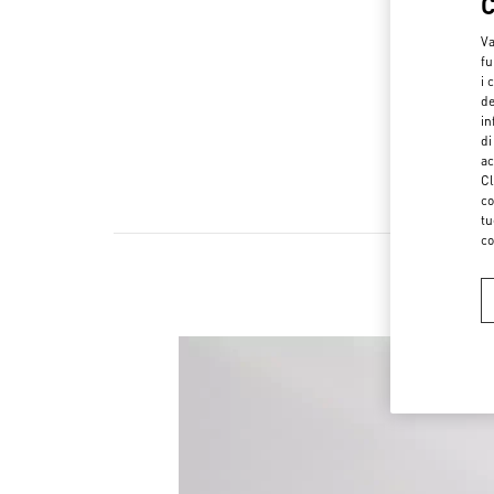
Va
fu
i 
de
in
di
ac
Cl
co
tu
co