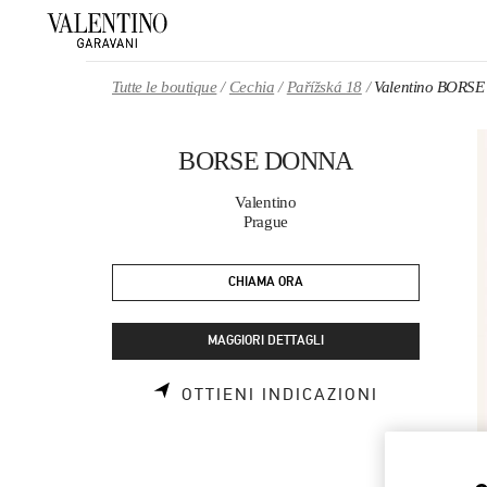
Skip to content
Return to Nav
Tutte le boutique
Cechia
Pařížská 18
Valentino BORS
BORSE DONNA
Valentino
Prague
CHIAMA ORA
MAGGIORI DETTAGLI
LINK OPEN
OTTIENI INDICAZIONI