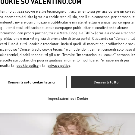
COOKIE SU VALENTINO.COM
lentino utilizza cookie e altre tecnologie di tracciamento sia per assicurare un corret
nzionamento del sito (grazie a cookie tecnici) sia, con il tuo consenso, per personali
contenuti, inviare comunicazioni pubblicitarie mirate, effettuare analisi sui comporta
gli utenti e sull’efficacia delle sue campagne pubblicitarie, condividendo alcune
formazioni con propri partner, tra cui Meta, Google e TikTok (grazie a cookie e tecnol
 profilazione e marketing, sia di prima che di terza parte). Cliccando su "Consenti tut
cetti l’uso di tutti i cookie e tracciatori, inclusi quelli di marketing, profilazione e soci
SCOPRI DI PIÙ
iccando su "Consenti solo cookie tecnici" o chiudendo il banner, consenti solo l’uso d
okie tecnici, disabilitando tutti gli altri. Tramite “Impostazioni sui cookie” personalizz
e scelte sui cookie, che puoi in qualsiasi momento modificare. Per saperne di più
nsulta la
cookie policy
e la
privacy policy
.
NUOVI ARRIVI
Consenti solo cookie tecnici
Consenti tutto
Impostazioni sui Cookie