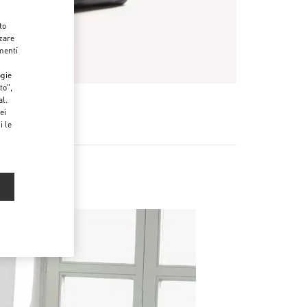
to
zzare
menti
ogie
to",
al.
ei
i le