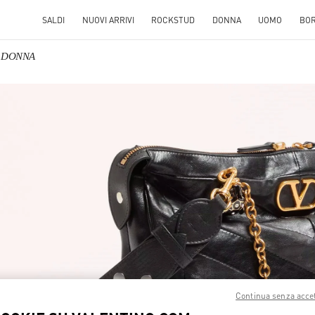
SALDI
NUOVI ARRIVI
ROCKSTUD
DONNA
UOMO
BO
E DONNA
S IN NEW TAB
Link O
Continua senza acce