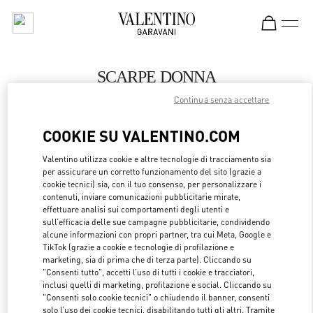
Skip to content
Return to Nav
SCARPE DONNA
Continua senza accettare
Valentino
Harbin Charter
COOKIE SU VALENTINO.COM
CHIAMA ORA
Valentino utilizza cookie e altre tecnologie di tracciamento sia
per assicurare un corretto funzionamento del sito (grazie a
cookie tecnici) sia, con il tuo consenso, per personalizzare i
MAGGIORI DETTAGLI
contenuti, inviare comunicazioni pubblicitarie mirate,
effettuare analisi sui comportamenti degli utenti e
sull’efficacia delle sue campagne pubblicitarie, condividendo
LINK OPENS 
OTTIENI INDICAZIONI
alcune informazioni con propri partner, tra cui Meta, Google e
TikTok (grazie a cookie e tecnologie di profilazione e
marketing, sia di prima che di terza parte). Cliccando su
"Consenti tutto", accetti l’uso di tutti i cookie e tracciatori,
inclusi quelli di marketing, profilazione e social. Cliccando su
"Consenti solo cookie tecnici" o chiudendo il banner, consenti
solo l’uso dei cookie tecnici, disabilitando tutti gli altri. Tramite