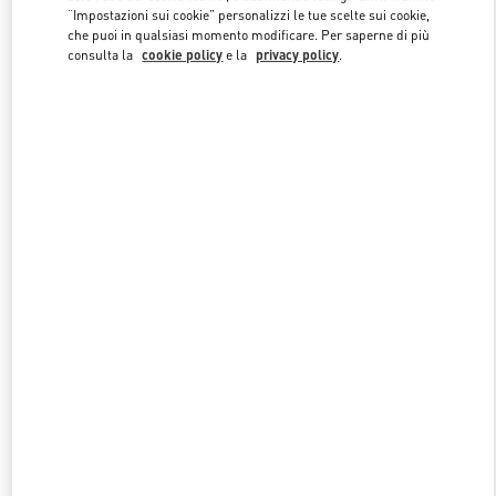
“Impostazioni sui cookie” personalizzi le tue scelte sui cookie,
che puoi in qualsiasi momento modificare. Per saperne di più
consulta la
cookie policy
e la
privacy policy
.
Link Opens in New Tab
SCOPRI DI PIÙ
NUOVI ARRIVI