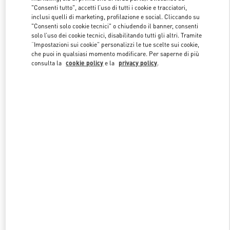
"Consenti tutto", accetti l’uso di tutti i cookie e tracciatori,
inclusi quelli di marketing, profilazione e social. Cliccando su
"Consenti solo cookie tecnici" o chiudendo il banner, consenti
Link Opens in New Tab
solo l’uso dei cookie tecnici, disabilitando tutti gli altri. Tramite
“Impostazioni sui cookie” personalizzi le tue scelte sui cookie,
che puoi in qualsiasi momento modificare. Per saperne di più
consulta la
cookie policy
e la
privacy policy
.
SCOPRI DI PIÙ
NUOVI ARRIVI