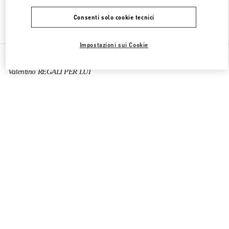
Consenti solo cookie tecnici
Trova altre boutique
Impostazioni sui Cookie
Tutte le boutique
Cina
1 Hongxing Road Section 3
Valentino REGALI PER LUI