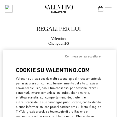
Skip to content
Return to Nav
REGALI PER LUI
Valentino
Chengdu IFS
Continua senza accettare
CHIAMA ORA
COOKIE SU VALENTINO.COM
MAGGIORI DETTAGLI
Valentino utilizza cookie e altre tecnologie di tracciamento sia
per assicurare un corretto funzionamento del sito (grazie a
LINK OPENS 
OTTIENI INDICAZIONI
cookie tecnici) sia, con il tuo consenso, per personalizzare i
contenuti, inviare comunicazioni pubblicitarie mirate,
effettuare analisi sui comportamenti degli utenti e
sull’efficacia delle sue campagne pubblicitarie, condividendo
alcune informazioni con propri partner, tra cui Meta, Google e
TikTok (grazie a cookie e tecnologie di profilazione e
marketing, sia di prima che di terza parte). Cliccando su