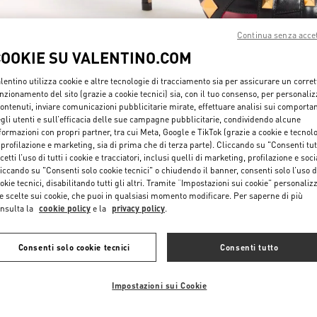
Continua senza acce
COOKIE SU VALENTINO.COM
lentino utilizza cookie e altre tecnologie di tracciamento sia per assicurare un corret
nzionamento del sito (grazie a cookie tecnici) sia, con il tuo consenso, per personali
contenuti, inviare comunicazioni pubblicitarie mirate, effettuare analisi sui comporta
SCOPRI DI PIÙ
gli utenti e sull’efficacia delle sue campagne pubblicitarie, condividendo alcune
formazioni con propri partner, tra cui Meta, Google e TikTok (grazie a cookie e tecnol
 profilazione e marketing, sia di prima che di terza parte). Cliccando su "Consenti tut
cetti l’uso di tutti i cookie e tracciatori, inclusi quelli di marketing, profilazione e soci
iccando su "Consenti solo cookie tecnici" o chiudendo il banner, consenti solo l’uso d
okie tecnici, disabilitando tutti gli altri. Tramite “Impostazioni sui cookie” personalizz
NUOVI ARRIVI
e scelte sui cookie, che puoi in qualsiasi momento modificare. Per saperne di più
nsulta la
cookie policy
e la
privacy policy
.
Consenti solo cookie tecnici
Consenti tutto
Impostazioni sui Cookie