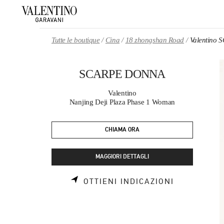
Skip to content
Return to Nav
Tutte le boutique
Cina
18 zhongshan Road
Valentino
SCARPE DONNA
Valentino
Nanjing Deji Plaza Phase 1 Woman
CHIAMA ORA
MAGGIORI DETTAGLI
LINK OPEN
OTTIENI INDICAZIONI