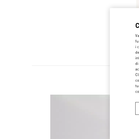
Va
fu
i 
de
in
di
ac
Cl
co
tu
co