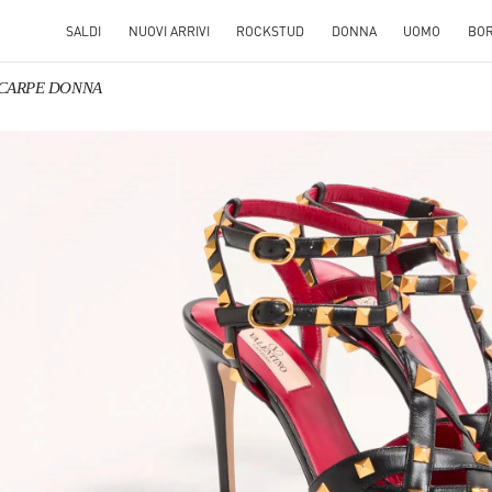
SALDI
NUOVI ARRIVI
ROCKSTUD
DONNA
UOMO
BO
 SCARPE DONNA
S IN NEW TAB
Link O