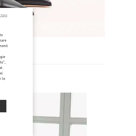
ttare
to
zzare
menti
ogie
to",
al.
ei
i le