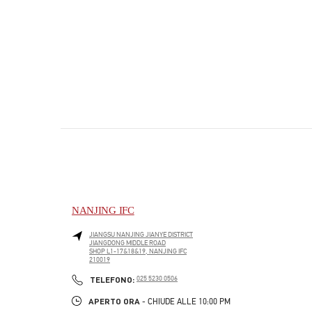
NANJING IFC
JIANGSU
NANJING
JIANYE DISTRICT
JIANGDONG MIDDLE ROAD
SHOP L1-17&18&19, NANJING IFC
210019
PHONE
TELEFONO:
025 5230 0506
APERTO ORA
- CHIUDE ALLE
10:00 PM