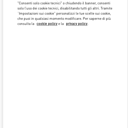
"Consenti solo cookie tecnici" o chiudendo il banner, consenti
solo l’uso dei cookie tecnici, disabilitando tutti gli altri. Tramite
“Impostazioni sui cookie” personalizzi le tue scelte sui cookie,
Link Opens in New Tab
che puoi in qualsiasi momento modificare. Per saperne di più
consulta la
cookie policy
e la
privacy policy
.
SCOPRI DI PIÙ
NUOVI ARRIVI