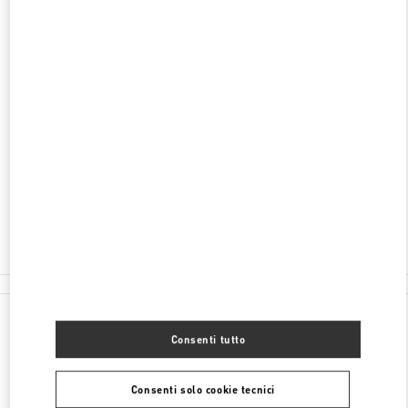
SCOPRI DI PIÙ
INDIRIZZO
HAINAN
SANYA
HAITANG DISTRICT
118 HAITANGBEI ROAD
SHOP A108, SANYA INTERATIONAL DUTY FREE
COMPLEX
572000
Aperto ora
- Chiude alle
10:00 PM
0898 8881 6666
Tutte le boutique
Cina
118 HaitangBei Road
Consenti tutto
Valentino REGALI PER LEI
Consenti solo cookie tecnici