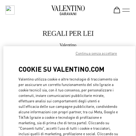
Skip to content
Return to Nav
REGALI PER LEI
Valentino
Sanya Interational Duty Free Complex
Continua senza accettare
COOKIE SU VALENTINO.COM
CHIAMA ORA
Valentino utilizza cookie e altre tecnologie di tracciamento sia
MAGGIORI DETTAGLI
per assicurare un corretto funzionamento del sito (grazie a
cookie tecnici) sia, con il tuo consenso, per personalizzare i
contenuti, inviare comunicazioni pubblicitarie mirate,
LINK OPENS 
OTTIENI INDICAZIONI
effettuare analisi sui comportamenti degli utenti e
sull’efficacia delle sue campagne pubblicitarie, condividendo
alcune informazioni con propri partner, tra cui Meta, Google e
TikTok (grazie a cookie e tecnologie di profilazione e
marketing, sia di prima che di terza parte). Cliccando su
"Consenti tutto", accetti l’uso di tutti i cookie e tracciatori,
inclusi quelli di marketing, profilazione e social. Cliccando su