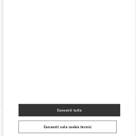
SCOPRI DI PIÙ
INDIRIZZO
HAINAN
SANYA
HAITANG DISTRICT
118 HAITANGBEI ROAD
SHOP A108, SANYA INTERATIONAL DUTY FREE
COMPLEX
572000
Chiuso
- Apre alle
10:00 AM
0898 8881 6666
Consenti tutto
Tutte le boutique
Consenti solo cookie tecnici