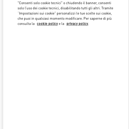
"Consenti solo cookie tecnici" o chiudendo il banner, consenti
solo l’uso dei cookie tecnici, disabilitando tutti gli altri. Tramite
“Impostazioni sui cookie” personalizzi le tue scelte sui cookie,
Link Opens in New Tab
che puoi in qualsiasi momento modificare. Per saperne di più
consulta la
cookie policy
e la
privacy policy
.
SCOPRI DI PIÙ
NUOVI ARRIVI