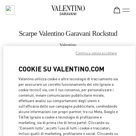
Skip to content
Return to Nav
Scarpe Valentino Garavani Rockstud
Valentino
Sanya Interational Duty Free Complex
Continua senza accettare
COOKIE SU VALENTINO.COM
CHIAMA ORA
Valentino utilizza cookie e altre tecnologie di tracciamento sia
MAGGIORI DETTAGLI
per assicurare un corretto funzionamento del sito (grazie a
cookie tecnici) sia, con il tuo consenso, per personalizzare i
contenuti, inviare comunicazioni pubblicitarie mirate,
LINK OPENS 
OTTIENI INDICAZIONI
effettuare analisi sui comportamenti degli utenti e
sull’efficacia delle sue campagne pubblicitarie, condividendo
alcune informazioni con propri partner, tra cui Meta, Google e
TikTok (grazie a cookie e tecnologie di profilazione e
marketing, sia di prima che di terza parte). Cliccando su
"Consenti tutto", accetti l’uso di tutti i cookie e tracciatori,
inclusi quelli di marketing, profilazione e social. Cliccando su