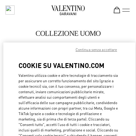
Skip to content
Return to Nav
COLLEZIONE UOMO
Valentino
Continua senza accettare
Hangzhou Tower B Man
COOKIE SU VALENTINO.COM
CHIAMA ORA
Valentino utilizza cookie e altre tecnologie di tracciamento sia
per assicurare un corretto funzionamento del sito (grazie a
MAGGIORI DETTAGLI
cookie tecnici) sia, con il tuo consenso, per personalizzare i
contenuti, inviare comunicazioni pubblicitarie mirate,
effettuare analisi sui comportamenti degli utenti e
LINK OPENS 
OTTIENI INDICAZIONI
sull’efficacia delle sue campagne pubblicitarie, condividendo
alcune informazioni con propri partner, tra cui Meta, Google e
TikTok (grazie a cookie e tecnologie di profilazione e
marketing, sia di prima che di terza parte). Cliccando su
"Consenti tutto", accetti l’uso di tutti i cookie e tracciatori,
inclusi quelli di marketing, profilazione e social. Cliccando su
"Consenti solo cookie tecnici" o chiudendo il banner, consenti