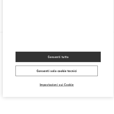
APERTO ORA
- CHIUDE ALLE
10:00 PM
Trova altre boutique
Tutte le boutique
Cina
47 Huancheng North Road
Valentino COLLEZIONE UOMO
Consenti tutto
Consenti solo cookie tecnici
Impostazioni sui Cookie