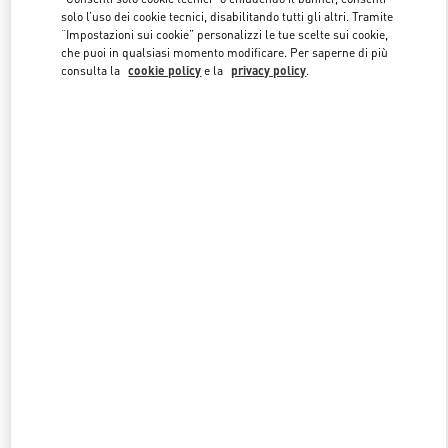
solo l’uso dei cookie tecnici, disabilitando tutti gli altri. Tramite
“Impostazioni sui cookie” personalizzi le tue scelte sui cookie,
che puoi in qualsiasi momento modificare. Per saperne di più
Link Opens in New Tab
consulta la
cookie policy
e la
privacy policy
.
SCOPRI DI PIU'
NUOVI ARRIVI