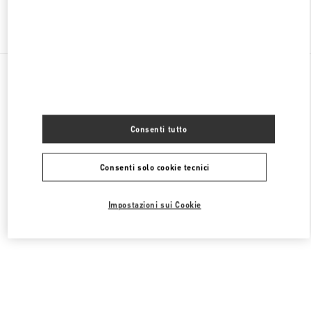
Trova altre boutique
Tutte le boutique
Cina
47 Huancheng North Road
Valentino 女士包袋
Consenti tutto
Consenti solo cookie tecnici
Impostazioni sui Cookie