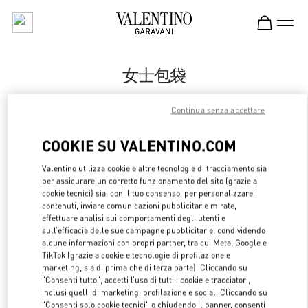
Skip to content
Return to Nav
女士包袋
Valentino
Continua senza accettare
Hangzhou Tower B Woman
COOKIE SU VALENTINO.COM
CHIAMA ORA
Valentino utilizza cookie e altre tecnologie di tracciamento sia
per assicurare un corretto funzionamento del sito (grazie a
MAGGIORI DETTAGLI
cookie tecnici) sia, con il tuo consenso, per personalizzare i
contenuti, inviare comunicazioni pubblicitarie mirate,
effettuare analisi sui comportamenti degli utenti e
LINK OPENS 
OTTIENI INDICAZIONI
sull’efficacia delle sue campagne pubblicitarie, condividendo
alcune informazioni con propri partner, tra cui Meta, Google e
TikTok (grazie a cookie e tecnologie di profilazione e
marketing, sia di prima che di terza parte). Cliccando su
"Consenti tutto", accetti l’uso di tutti i cookie e tracciatori,
inclusi quelli di marketing, profilazione e social. Cliccando su
"Consenti solo cookie tecnici" o chiudendo il banner, consenti