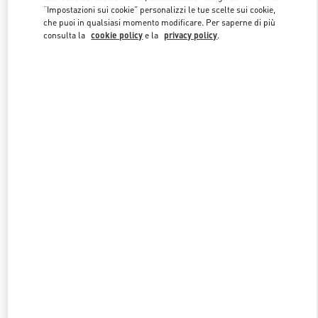
“Impostazioni sui cookie” personalizzi le tue scelte sui cookie,
che puoi in qualsiasi momento modificare. Per saperne di più
consulta la
cookie policy
e la
privacy policy
.
Link Opens in New Tab
SCOPRI DI PIU'
NUOVI ARRIVI