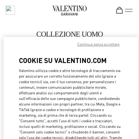
Skip to content
Return to Nav
COLLEZIONE UOMO
Continua senza accettare
Valentino
Qingdao Hisense Plaza
COOKIE SU VALENTINO.COM
CHIAMA ORA
Valentino utilizza cookie e altre tecnologie di tracciamento sia
per assicurare un corretto funzionamento del sito (grazie a
cookie tecnici) sia, con il tuo consenso, per personalizzare i
MAGGIORI DETTAGLI
contenuti, inviare comunicazioni pubblicitarie mirate,
effettuare analisi sui comportamenti degli utenti e
sull’efficacia delle sue campagne pubblicitarie, condividendo
LINK OPENS 
OTTIENI INDICAZIONI
alcune informazioni con propri partner, tra cui Meta, Google e
TikTok (grazie a cookie e tecnologie di profilazione e
marketing, sia di prima che di terza parte). Cliccando su
"Consenti tutto", accetti l’uso di tutti i cookie e tracciatori,
inclusi quelli di marketing, profilazione e social. Cliccando su
"Consenti solo cookie tecnici" o chiudendo il banner, consenti
solo l’uso dei cookie tecnici, disabilitando tutti gli altri. Tramite