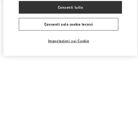
Tutte le boutique
Cina
999 Huaihai Middle Road
Consenti tutto
Valentino 女士包袋
Consenti solo cookie tecnici
Impostazioni sui Cookie