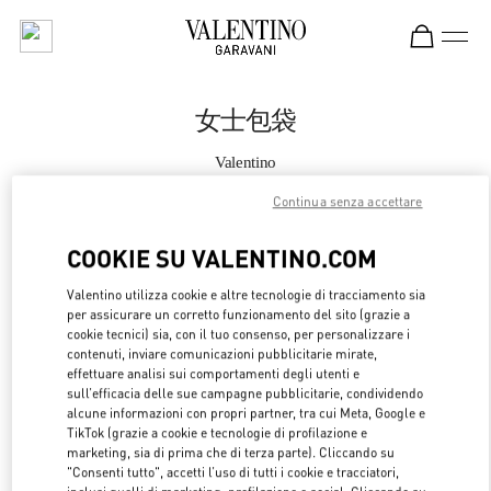
Skip to content
Return to Nav
女士包袋
Valentino
Shanghai iAPM
Continua senza accettare
CHIAMA ORA
COOKIE SU VALENTINO.COM
Valentino utilizza cookie e altre tecnologie di tracciamento sia
MAGGIORI DETTAGLI
per assicurare un corretto funzionamento del sito (grazie a
cookie tecnici) sia, con il tuo consenso, per personalizzare i
LINK OPENS 
contenuti, inviare comunicazioni pubblicitarie mirate,
OTTIENI INDICAZIONI
effettuare analisi sui comportamenti degli utenti e
sull’efficacia delle sue campagne pubblicitarie, condividendo
alcune informazioni con propri partner, tra cui Meta, Google e
TikTok (grazie a cookie e tecnologie di profilazione e
marketing, sia di prima che di terza parte). Cliccando su
"Consenti tutto", accetti l’uso di tutti i cookie e tracciatori,