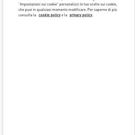
“Impostazioni sui cookie” personalizzi le tue scelte sui cookie,
che puoi in qualsiasi momento modificare. Per saperne di più
consulta la
cookie policy
e la
privacy policy
.
Link Opens in New Tab
SCOPRI DI PIU'
NUOVI ARRIVI