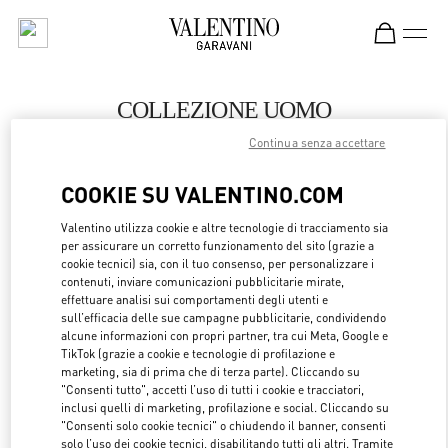
Skip to content
Return to Nav
COLLEZIONE UOMO
Continua senza accettare
Valentino
Changsha IFS
COOKIE SU VALENTINO.COM
CHIAMA ORA
Valentino utilizza cookie e altre tecnologie di tracciamento sia
per assicurare un corretto funzionamento del sito (grazie a
cookie tecnici) sia, con il tuo consenso, per personalizzare i
MAGGIORI DETTAGLI
contenuti, inviare comunicazioni pubblicitarie mirate,
effettuare analisi sui comportamenti degli utenti e
sull’efficacia delle sue campagne pubblicitarie, condividendo
LINK OPENS 
OTTIENI INDICAZIONI
alcune informazioni con propri partner, tra cui Meta, Google e
TikTok (grazie a cookie e tecnologie di profilazione e
marketing, sia di prima che di terza parte). Cliccando su
"Consenti tutto", accetti l’uso di tutti i cookie e tracciatori,
inclusi quelli di marketing, profilazione e social. Cliccando su
"Consenti solo cookie tecnici" o chiudendo il banner, consenti
solo l’uso dei cookie tecnici, disabilitando tutti gli altri. Tramite