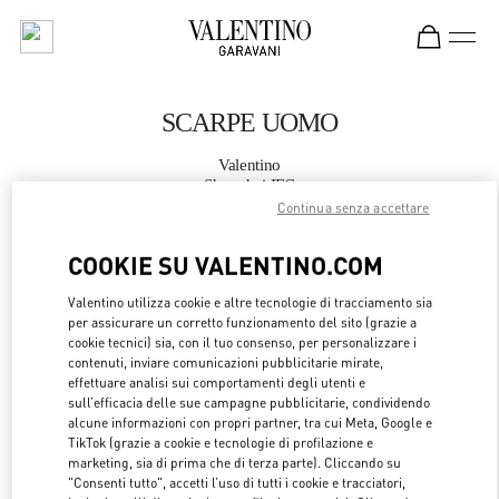
Skip to content
Return to Nav
SCARPE UOMO
Valentino
Shanghai IFC
Continua senza accettare
CHIAMA ORA
COOKIE SU VALENTINO.COM
Valentino utilizza cookie e altre tecnologie di tracciamento sia
MAGGIORI DETTAGLI
per assicurare un corretto funzionamento del sito (grazie a
cookie tecnici) sia, con il tuo consenso, per personalizzare i
LINK OPENS 
OTTIENI INDICAZIONI
contenuti, inviare comunicazioni pubblicitarie mirate,
effettuare analisi sui comportamenti degli utenti e
sull’efficacia delle sue campagne pubblicitarie, condividendo
alcune informazioni con propri partner, tra cui Meta, Google e
TikTok (grazie a cookie e tecnologie di profilazione e
marketing, sia di prima che di terza parte). Cliccando su
"Consenti tutto", accetti l’uso di tutti i cookie e tracciatori,