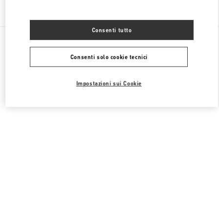
Trova altre boutique
Consenti tutto
Tutte le boutique
Cina
8 Century Avenue Lujiazui
Valentino SCARPE UOMO
Consenti solo cookie tecnici
Impostazioni sui Cookie