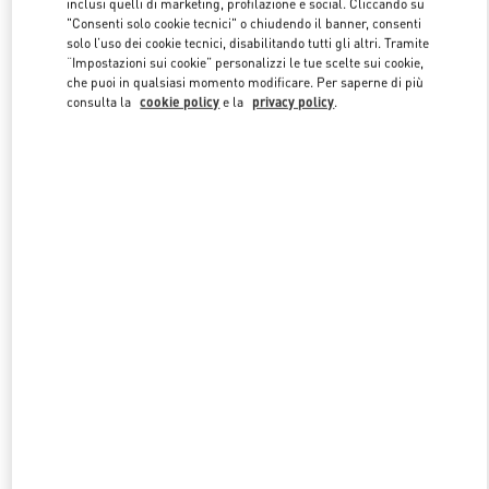
inclusi quelli di marketing, profilazione e social. Cliccando su
"Consenti solo cookie tecnici" o chiudendo il banner, consenti
solo l’uso dei cookie tecnici, disabilitando tutti gli altri. Tramite
“Impostazioni sui cookie” personalizzi le tue scelte sui cookie,
Link Opens in New Tab
che puoi in qualsiasi momento modificare. Per saperne di più
consulta la
cookie policy
e la
privacy policy
.
SCOPRI DI PIÙ
NUOVI ARRIVI