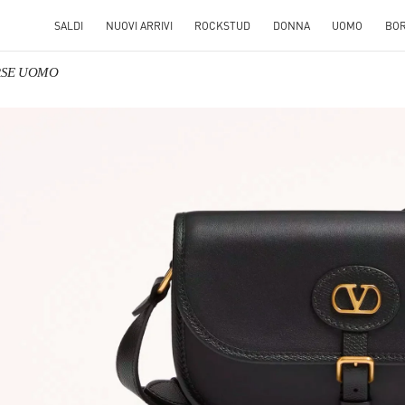
SALDI
NUOVI ARRIVI
ROCKSTUD
DONNA
UOMO
BO
ORSE UOMO
S IN NEW TAB
Link O