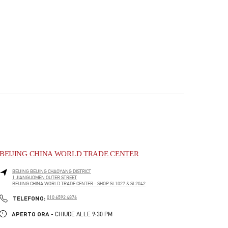
BEIJING CHINA WORLD TRADE CENTER
BEIJING
BEIJING
CHAOYANG DISTRICT
1 JIANGUOMEN OUTER STREET
BEIJING CHINA WORLD TRADE CENTER - SHOP SL1027 & SL2042
PHONE
TELEFONO:
010 6592 4876
APERTO ORA
- CHIUDE ALLE
9:30 PM