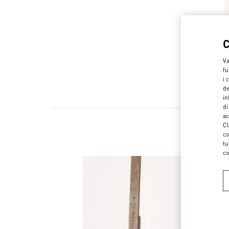
Va
fu
i 
de
in
di
ac
Cl
co
tu
co