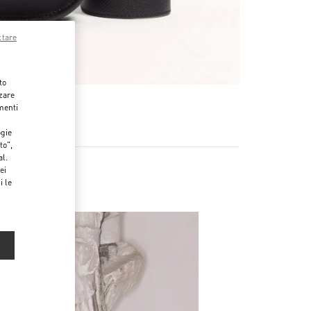
ttare
to
zzare
menti
ogie
to",
al.
ei
i le