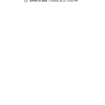
APERTO ORA
- CHIUDE ALLE
10:00 PM