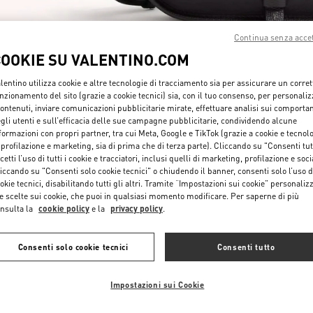
Continua senza acce
COOKIE SU VALENTINO.COM
lentino utilizza cookie e altre tecnologie di tracciamento sia per assicurare un corret
nzionamento del sito (grazie a cookie tecnici) sia, con il tuo consenso, per personali
SCOPRI DI PIÙ
contenuti, inviare comunicazioni pubblicitarie mirate, effettuare analisi sui comporta
gli utenti e sull’efficacia delle sue campagne pubblicitarie, condividendo alcune
formazioni con propri partner, tra cui Meta, Google e TikTok (grazie a cookie e tecnol
 profilazione e marketing, sia di prima che di terza parte). Cliccando su "Consenti tut
cetti l’uso di tutti i cookie e tracciatori, inclusi quelli di marketing, profilazione e soci
iccando su "Consenti solo cookie tecnici" o chiudendo il banner, consenti solo l’uso d
okie tecnici, disabilitando tutti gli altri. Tramite “Impostazioni sui cookie” personalizz
NUOVI ARRIVI
e scelte sui cookie, che puoi in qualsiasi momento modificare. Per saperne di più
nsulta la
cookie policy
e la
privacy policy
.
Consenti solo cookie tecnici
Consenti tutto
Impostazioni sui Cookie