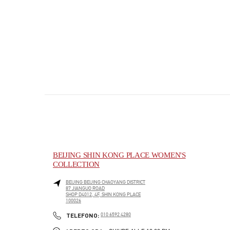
BEIJING SHIN KONG PLACE WOMEN'S
COLLECTION
BEIJING
BEIJING
CHAOYANG DISTRICT
87 JIANGUO ROAD
SHOP D4012, 4F, SHIN KONG PLACE
100026
PHONE
TELEFONO:
010 6592 4280