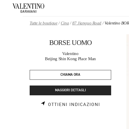
Skip to content
Return to Nav
Tutte le boutique
Cina
87 Jianguo Road
Valentino B
BORSE UOMO
Valentino
Beijing Shin Kong Place Man
CHIAMA ORA
MAGGIORI DETTAGLI
LINK OPEN
OTTIENI INDICAZIONI