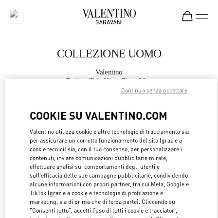
Skip to content
Return to Nav
COLLEZIONE UOMO
Valentino
Beijing Shin Kong Place Man
Continua senza accettare
CHIAMA ORA
COOKIE SU VALENTINO.COM
Valentino utilizza cookie e altre tecnologie di tracciamento sia
MAGGIORI DETTAGLI
per assicurare un corretto funzionamento del sito (grazie a
cookie tecnici) sia, con il tuo consenso, per personalizzare i
LINK OPENS 
OTTIENI INDICAZIONI
contenuti, inviare comunicazioni pubblicitarie mirate,
effettuare analisi sui comportamenti degli utenti e
sull’efficacia delle sue campagne pubblicitarie, condividendo
alcune informazioni con propri partner, tra cui Meta, Google e
TikTok (grazie a cookie e tecnologie di profilazione e
marketing, sia di prima che di terza parte). Cliccando su
"Consenti tutto", accetti l’uso di tutti i cookie e tracciatori,