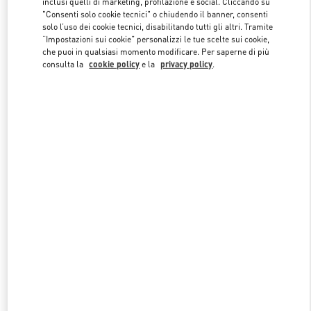
inclusi quelli di marketing, profilazione e social. Cliccando su
"Consenti solo cookie tecnici" o chiudendo il banner, consenti
solo l’uso dei cookie tecnici, disabilitando tutti gli altri. Tramite
“Impostazioni sui cookie” personalizzi le tue scelte sui cookie,
Link Opens in New Tab
che puoi in qualsiasi momento modificare. Per saperne di più
consulta la
cookie policy
e la
privacy policy
.
SCOPRI DI PIU'
NUOVI ARRIVI