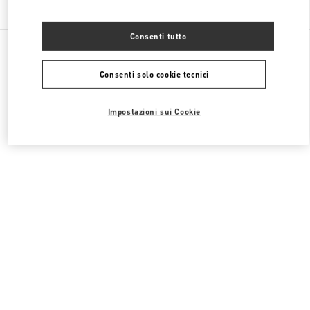
Trova altre boutique
Consenti tutto
Tutte le boutique
Cina
87 Jianguo Road
Valentino COLLEZIONE UOMO
Consenti solo cookie tecnici
Impostazioni sui Cookie